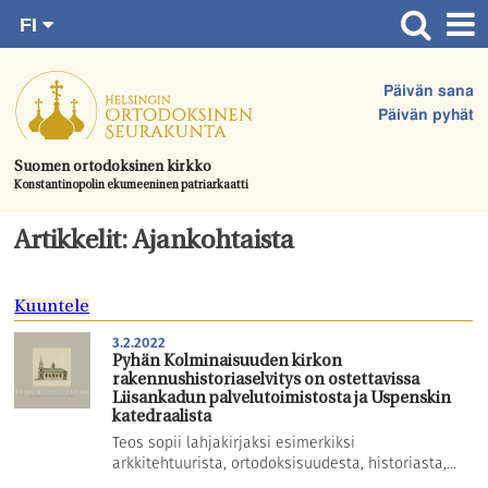
FI
Siirry
RU
Etusivu
SV
suoraan
Päivän sana
EN
Ajankohtaista
sisältöön.
Päivän pyhät
UA
Jumalanpalvelukset
Suomen ortodoksinen kirkko
Konstantinopolin ekumeeninen patriarkaatti
Juhlat & toimitukset
Kirkot
Artikkelit: Ajankohtaista
Apua & tukea
Kuuntele
Tule mukaan
3.2.2022
Hautausmaa
Pyhän Kolminaisuuden kirkon
rakennushistoriaselvitys on ostettavissa
Yhteystiedot
Liisankadun palvelutoimistosta ja Uspenskin
katedraalista
Teos sopii lahjakirjaksi esimerkiksi
arkkitehtuurista, ortodoksisuudesta, historiasta,...