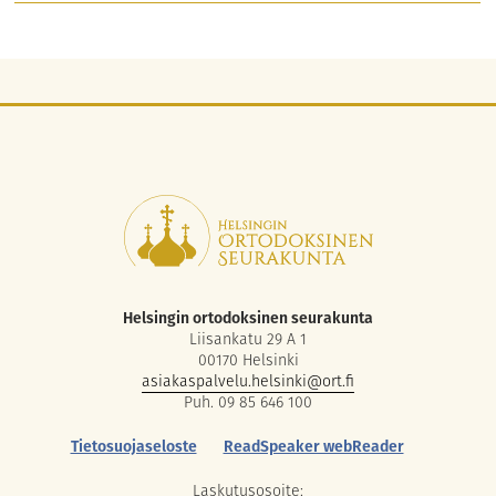
Helsingin ortodoksinen seurakunta
Liisankatu 29 A 1
00170 Helsinki
asiakaspalvelu.helsinki@ort.fi
Puh. 09 85 646 100
Tietosuojaseloste
ReadSpeaker webReader
Laskutusosoite: