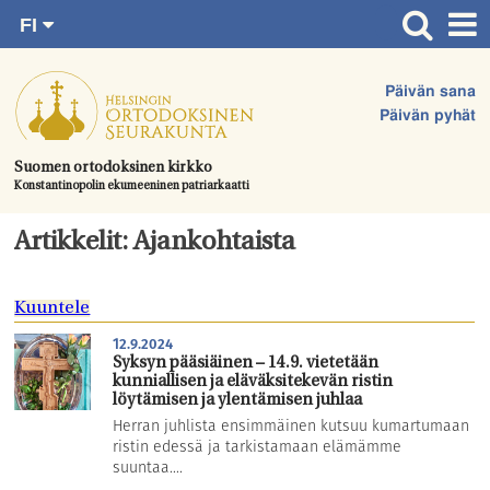
FI
Siirry
RU
Etusivu
SV
suoraan
Päivän sana
EN
Ajankohtaista
sisältöön.
Päivän pyhät
UA
Jumalanpalvelukset
Suomen ortodoksinen kirkko
Konstantinopolin ekumeeninen patriarkaatti
Juhlat & toimitukset
Kirkot
Artikkelit: Ajankohtaista
Apua & tukea
Kuuntele
Tule mukaan
12.9.2024
Hautausmaa
Syksyn pääsiäinen – 14.9. vietetään
kunniallisen ja eläväksitekevän ristin
Yhteystiedot
löytämisen ja ylentämisen juhlaa
Herran juhlista ensimmäinen kutsuu kumartumaan
ristin edessä ja tarkistamaan elämämme
suuntaa....