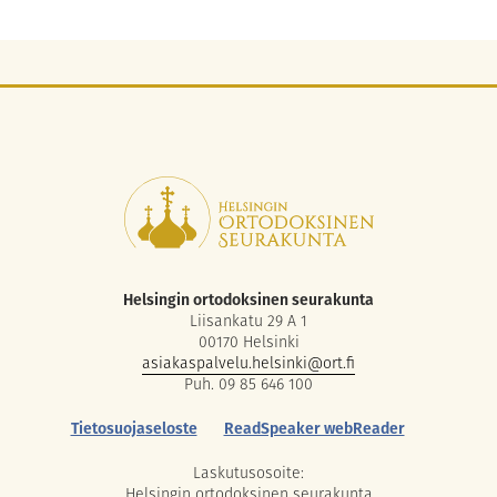
Helsingin ortodoksinen seurakunta
Liisankatu 29 A 1
00170 Helsinki
asiakaspalvelu.helsinki@ort.fi
Puh. 09 85 646 100
Tietosuojaseloste
ReadSpeaker webReader
Laskutusosoite:
Helsingin ortodoksinen seurakunta