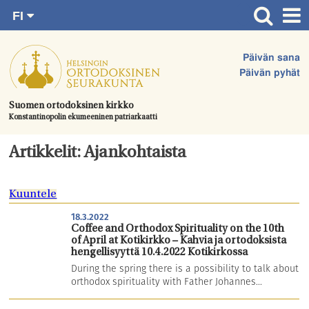
FI
Siirry
RU
Etusivu
SV
suoraan
Päivän sana
EN
Ajankohtaista
sisältöön.
Päivän pyhät
UA
Jumalanpalvelukset
Suomen ortodoksinen kirkko
Konstantinopolin ekumeeninen patriarkaatti
Juhlat & toimitukset
Kirkot
Artikkelit: Ajankohtaista
Apua & tukea
Kuuntele
Tule mukaan
18.3.2022
Hautausmaa
Coffee and Orthodox Spirituality on the 10th
of April at Kotikirkko – Kahvia ja ortodoksista
Yhteystiedot
hengellisyyttä 10.4.2022 Kotikirkossa
During the spring there is a possibility to talk about
orthodox spirituality with Father Johannes...