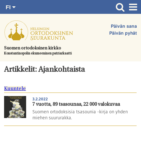
FI
Siirry
RU
Etusivu
SV
suoraan
Päivän sana
EN
Ajankohtaista
sisältöön.
Päivän pyhät
UA
Jumalanpalvelukset
Suomen ortodoksinen kirkko
Konstantinopolin ekumeeninen patriarkaatti
Juhlat & toimitukset
Kirkot
Artikkelit: Ajankohtaista
Apua & tukea
Kuuntele
Tule mukaan
3.2.2022
Hautausmaa
7 vuotta, 89 tsasounaa, 22 000 valokuvaa
Suomen ortodoksisia tsasounia -kirja on yhden
Yhteystiedot
miehen suururakka.