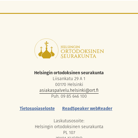
Helsingin ortodoksinen seurakunta
Liisankatu 29 A 1
00170 Helsinki
asiakaspalvelu.helsinki@ort.fi
Puh. 09 85 646 100
Tietosuojaseloste
ReadSpeaker webReader
Laskutusosoite:
Helsingin ortodoksinen seurakunta
PL 107