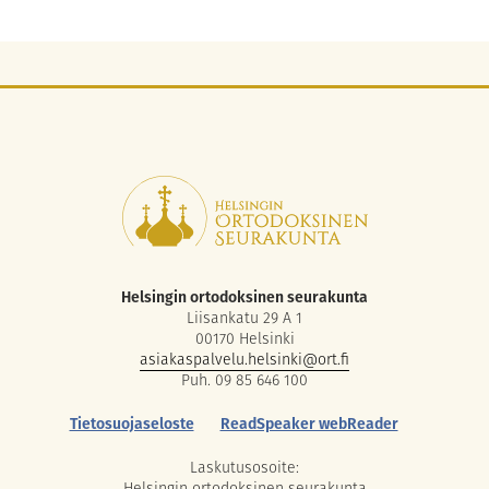
Helsingin ortodoksinen seurakunta
Liisankatu 29 A 1
00170 Helsinki
asiakaspalvelu.helsinki@ort.fi
Puh. 09 85 646 100
Tietosuojaseloste
ReadSpeaker webReader
Laskutusosoite:
Helsingin ortodoksinen seurakunta