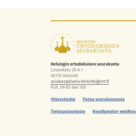
Helsingin ortodoksinen seurakunta
Liisankatu 29 A 1
00170 Helsinki
asiakaspalvelu.helsinki@ort.fi
Puh. 09 85 646 100
Yhteystiedot
Tietoa seurakunnasta
Tietosuojaseloste
ReadSpeaker webRea