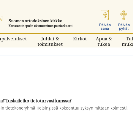
Suomen ortodoksinen kirkko
Päivän
Päivän
Konstantinopolin ekumeeninen patriarkaatti
sana
pyhät
npalvelukset
Juhlat &
Kirkot
Apua &
Tul
toimitukset
tukea
muk
a? Tuskailetko tietoturvasi kanssa?
voin tietokoneryhmä Helsingissä kokoontuu syksyn mittaan kolmesti.