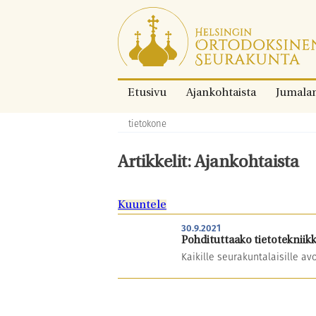
Siirry
suoraan
sisältöön.
Etusivu
Ajankohtaista
Jumala
tietokone
Murupolku:
Artikkelit: Ajankohtaista
Kuuntele
30.9.2021
Pohdituttaako tietotekniikk
Kaikille seurakuntalaisille a