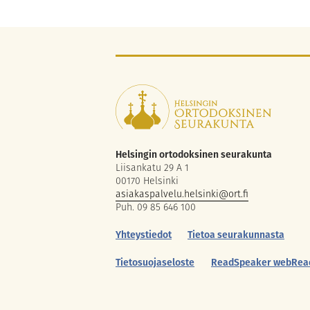
Helsingin ortodoksinen seurakunta
Liisankatu 29 A 1
00170 Helsinki
asiakaspalvelu.helsinki@ort.fi
Puh. 09 85 646 100
Yhteystiedot
Tietoa seurakunnasta
Tietosuojaseloste
ReadSpeaker webRea