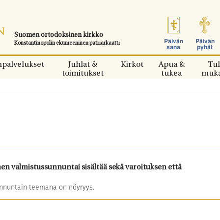
Suomen ortodoksinen kirkko
Päivän
Päivän
Konstantinopolin ekumeeninen patriarkaatti
sana
pyhät
npalvelukset
Juhlat &
Kirkot
Apua &
Tul
toimitukset
tukea
muk
n valmistussunnuntai sisältää sekä varoituksen että
unnuntain teemana on nöyryys.