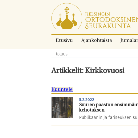
Siirry
suoraan
sisältöön.
Etusivu
Ajankohtaista
Jumala
totuus
Murupolku:
Artikkelit: Kirkkovuosi
Kuuntele
5.2.2022
Suuren paaston ensimmäine
kehotuksen
Publikaanin ja fariseuksen s