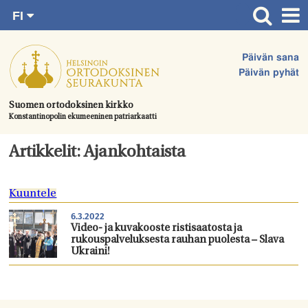
FI
Siirry
RU
Etusivu
SV
suoraan
Päivän sana
EN
Ajankohtaista
sisältöön.
Päivän pyhät
UA
Jumalanpalvelukset
Suomen ortodoksinen kirkko
Konstantinopolin ekumeeninen patriarkaatti
Juhlat & toimitukset
Kirkot
Artikkelit: Ajankohtaista
Apua & tukea
Kuuntele
Tule mukaan
6.3.2022
Hautausmaa
Video- ja kuvakooste ristisaatosta ja
rukouspalveluksesta rauhan puolesta – Slava
Yhteystiedot
Ukraini!