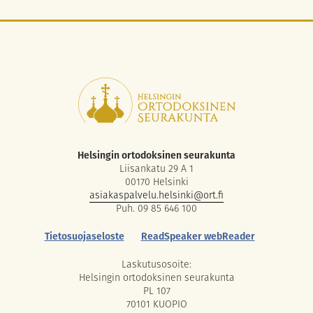
Helsingin ortodoksinen seurakunta
Liisankatu 29 A 1
00170 Helsinki
asiakaspalvelu.helsinki@ort.fi
Puh. 09 85 646 100
Tietosuojaseloste
ReadSpeaker webReader
Laskutusosoite:
Helsingin ortodoksinen seurakunta
PL 107
70101 KUOPIO