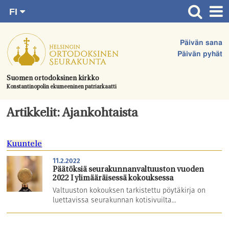
FI
Siirry
RU
Etusivu
SV
suoraan
Päivän sana
EN
Ajankohtaista
sisältöön.
Päivän pyhät
UA
Jumalanpalvelukset
Suomen ortodoksinen kirkko
Konstantinopolin ekumeeninen patriarkaatti
Juhlat & toimitukset
Kirkot
Artikkelit: Ajankohtaista
Apua & tukea
Kuuntele
Tule mukaan
11.2.2022
Hautausmaa
Päätöksiä seurakunnanvaltuuston vuoden
2022 I ylimääräisessä kokouksessa
Yhteystiedot
Valtuuston kokouksen tarkistettu pöytäkirja on
luettavissa seurakunnan kotisivuilta...