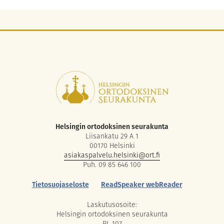
Helsingin ortodoksinen seurakunta
Liisankatu 29 A 1
00170 Helsinki
asiakaspalvelu.helsinki@ort.fi
Puh. 09 85 646 100
Tietosuojaseloste
ReadSpeaker webReader
Laskutusosoite:
Helsingin ortodoksinen seurakunta
PL 107