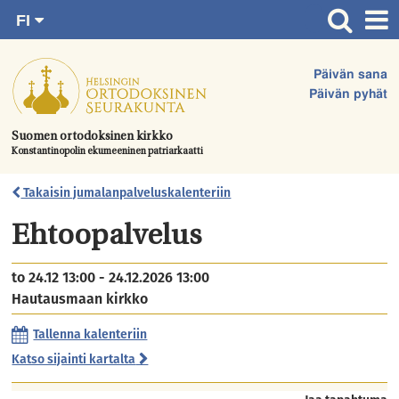
FI
Siirry
RU
Etusivu
SV
suoraan
Päivän sana
EN
Ajankohtaista
sisältöön.
Päivän pyhät
UA
Jumalanpalvelukset
Suomen ortodoksinen kirkko
Konstantinopolin ekumeeninen patriarkaatti
Juhlat & toimitukset
Kirkot
Takaisin jumalanpalveluskalenteriin
Apua & tukea
Ehtoopalvelus
Tule mukaan
to 24.12 13:00 - 24.12.2026 13:00
Hautausmaa
Hautausmaan kirkko
Yhteystiedot
Tallenna kalenteriin
Katso sijainti kartalta