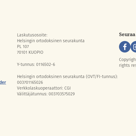
Laskutusosoite:
Seuraa
Helsingin ortodoksinen seurakunta
PL 107
70101 KUOPIO
Copyrigh
Y-tunnus: 0116502-6
rights re
Helsingin ortodoksinen seurakunta (OVT/FI-tunnus):
der
003701165026
Verkkolaskuoperaattori: CGI
Välittäjätunnus: 003703575029