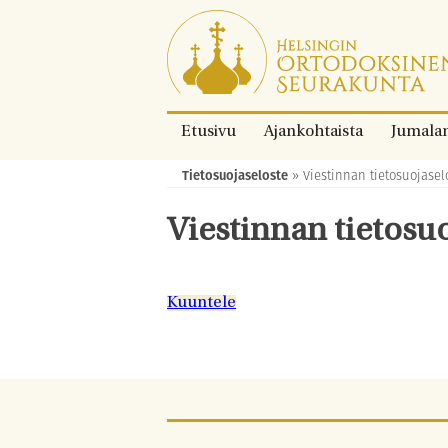
Siirry
suoraan
sisältöön.
Etusivu
Ajankohtaista
Jumala
Tietosuojaseloste
»
Viestinnan tietosuojasel
Murupolku:
Viestinnan tietosu
Kuuntele