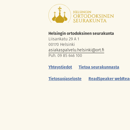
Helsingin ortodoksinen seurakunta
Liisankatu 29 A 1
00170 Helsinki
asiakaspalvelu.helsinki@ort.fi
Puh. 09 85 646 100
Yhteystiedot
Tietoa seurakunnasta
Tietosuojaseloste
ReadSpeaker webRea