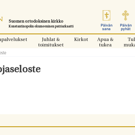
Suomen ortodoksinen kirkko
Päivän
Päivän
Konstantinopolin ekumeeninen patriarkaatti
sana
pyhät
npalvelukset
Juhlat &
Kirkot
Apua &
Tul
toimitukset
tukea
muk
oste
ojaseloste