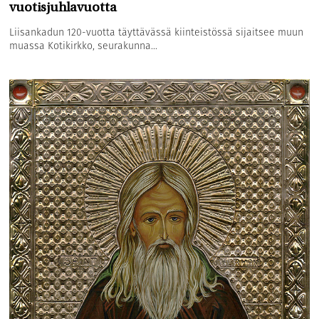
vuotisjuhlavuotta
Liisankadun 120-vuotta täyttävässä kiinteistössä sijaitsee muun
muassa Kotikirkko, seurakunna...