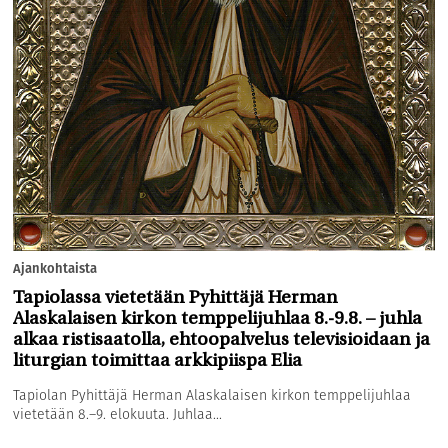
Ajankohtaista
Tapiolassa vietetään Pyhittäjä Herman
Alaskalaisen kirkon temppelijuhlaa 8.-9.8. – juhla
alkaa ristisaatolla, ehtoopalvelus televisioidaan ja
liturgian toimittaa arkkipiispa Elia
Tapiolan Pyhittäjä Herman Alaskalaisen kirkon temppelijuhlaa
vietetään 8.–9. elokuuta. Juhlaa...