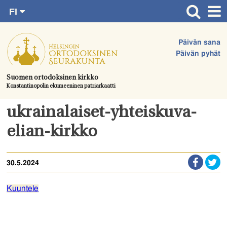
FI
Siirry
RU
Etusivu
SV
suoraan
Päivän sana
EN
Ajankohtaista
sisältöön.
Päivän pyhät
UA
Jumalanpalvelukset
Suomen ortodoksinen kirkko
Konstantinopolin ekumeeninen patriarkaatti
Juhlat & toimitukset
Kirkot
ukrainalaiset-yhteiskuva-
Apua & tukea
elian-kirkko
Tule mukaan
30.5.2024
Hautausmaa
Yhteystiedot
Kuuntele