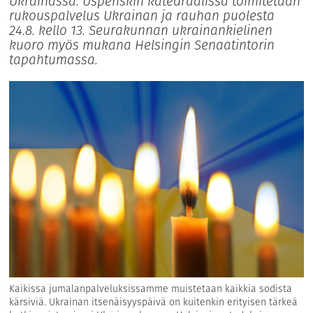
Ukrainassa. Uspenskin katedraalissa toimitetaan
rukouspalvelus Ukrainan ja rauhan puolesta
24.8. kello 13. Seurakunnan ukrainankielinen
kuoro myös mukana Helsingin Senaatintorin
tapahtumassa.
Kaikissa jumalanpalveluksissamme muistetaan kaikkia sodista
kärsiviä. Ukrainan itsenäisyyspäivä on kuitenkin erityisen tärkeä