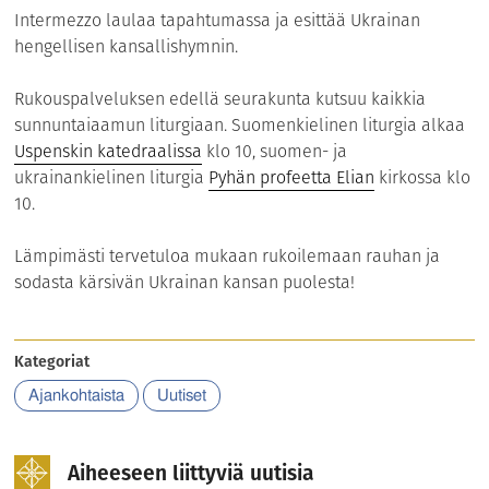
Intermezzo laulaa tapahtumassa ja esittää Ukrainan
hengellisen kansallishymnin.
Rukouspalveluksen edellä seurakunta kutsuu kaikkia
sunnuntaiaamun liturgiaan. Suomenkielinen liturgia alkaa
Uspenskin katedraalissa
klo 10, suomen- ja
ukrainankielinen liturgia
Pyhän profeetta Elian
kirkossa klo
10.
Lämpimästi tervetuloa mukaan rukoilemaan rauhan ja
sodasta kärsivän Ukrainan kansan puolesta!
Kategoriat
Ajankohtaista
Uutiset
Aiheeseen liittyviä uutisia