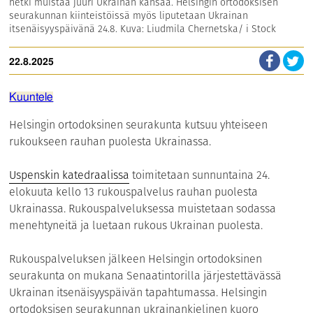
hetki muistaa juuri Ukrainan kansaa. Helsingin ortodoksisen
seurakunnan kiinteistöissä myös liputetaan Ukrainan
itsenäisyyspäivänä 24.8. Kuva: Liudmila Chernetska/ i Stock
22.8.2025
Kuuntele
Helsingin ortodoksinen seurakunta kutsuu yhteiseen
rukoukseen rauhan puolesta Ukrainassa.
Uspenskin katedraalissa
toimitetaan sunnuntaina 24.
elokuuta kello 13 rukouspalvelus rauhan puolesta
Ukrainassa. Rukouspalveluksessa muistetaan sodassa
menehtyneitä ja luetaan rukous Ukrainan puolesta.
Rukouspalveluksen jälkeen Helsingin ortodoksinen
seurakunta on mukana Senaatintorilla järjestettävässä
Ukrainan itsenäisyyspäivän tapahtumassa. Helsingin
ortodoksisen seurakunnan ukrainankielinen kuoro