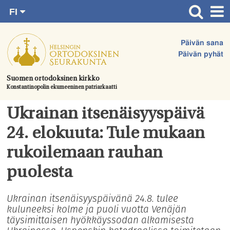
FI
Siirry
RU
Etusivu
SV
suoraan
Päivän sana
EN
Ajankohtaista
sisältöön.
Päivän pyhät
UA
Jumalanpalvelukset
Suomen ortodoksinen kirkko
Konstantinopolin ekumeeninen patriarkaatti
Juhlat & toimitukset
Kirkot
Ukrainan itsenäisyyspäivä
Apua & tukea
24. elokuuta: Tule mukaan
Tule mukaan
rukoilemaan rauhan
Hautausmaa
puolesta
Yhteystiedot
Ukrainan itsenäisyyspäivänä 24.8. tulee
kuluneeksi kolme ja puoli vuotta Venäjän
täysimittaisen hyökkäyssodan alkamisesta