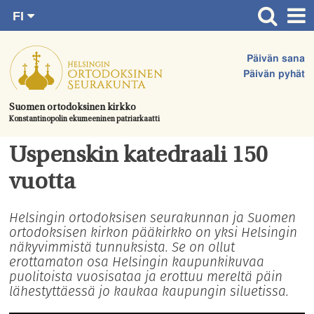
FI
Siirry
RU
Etusivu
SV
suoraan
Päivän sana
EN
Ajankohtaista
sisältöön.
Päivän pyhät
UA
Jumalanpalvelukset
Suomen ortodoksinen kirkko
Konstantinopolin ekumeeninen patriarkaatti
Juhlat & toimitukset
Kirkot
Uspenskin katedraali 150
Apua & tukea
vuotta
Tule mukaan
Helsingin ortodoksisen seurakunnan ja Suomen
ortodoksisen kirkon pääkirkko on yksi Helsingin
Hautausmaa
näkyvimmistä tunnuksista. Se on ollut
Yhteystiedot
erottamaton osa Helsingin kaupunkikuvaa
puolitoista vuosisataa ja erottuu mereltä päin
lähestyttäessä jo kaukaa kaupungin siluetissa.