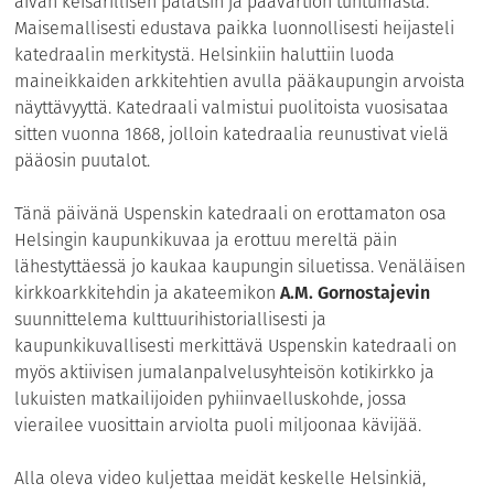
aivan keisarillisen palatsin ja päävartion tuntumasta.
Maisemallisesti edustava paikka luonnollisesti heijasteli
katedraalin merkitystä. Helsinkiin haluttiin luoda
maineikkaiden arkkitehtien avulla pääkaupungin arvoista
näyttävyyttä. Katedraali valmistui puolitoista vuosisataa
sitten vuonna 1868, jolloin katedraalia reunustivat vielä
pääosin puutalot.
Tänä päivänä Uspenskin katedraali on erottamaton osa
Helsingin kaupunkikuvaa ja erottuu mereltä päin
lähestyttäessä jo kaukaa kaupungin siluetissa. Venäläisen
kirkkoarkkitehdin ja akateemikon
A.M. Gornostajevin
suunnittelema kulttuurihistoriallisesti ja
kaupunkikuvallisesti merkittävä Uspenskin katedraali on
myös aktiivisen jumalanpalvelusyhteisön kotikirkko ja
lukuisten matkailijoiden pyhiinvaelluskohde, jossa
vierailee vuosittain arviolta puoli miljoonaa kävijää.
Alla oleva video kuljettaa meidät keskelle Helsinkiä,