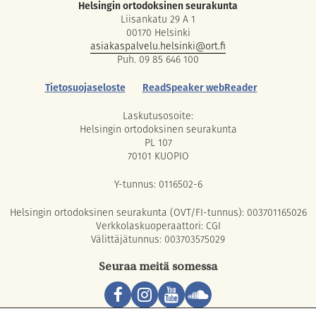
Helsingin ortodoksinen seurakunta
Liisankatu 29 A 1
00170 Helsinki
asiakaspalvelu.helsinki@ort.fi
Puh. 09 85 646 100
Tietosuojaseloste
ReadSpeaker webReader
Laskutusosoite:
Helsingin ortodoksinen seurakunta
PL 107
70101 KUOPIO
Y-tunnus: 0116502-6
Helsingin ortodoksinen seurakunta (OVT/FI-tunnus): 003701165026
Verkkolaskuoperaattori: CGI
Välittäjätunnus: 003703575029
Seuraa meitä somessa