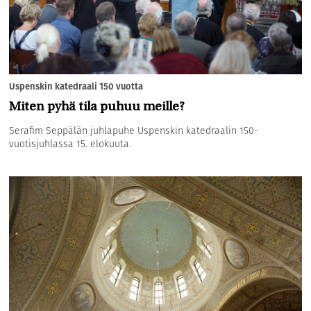
Uspenskin katedraali 150 vuotta
Miten pyhä tila puhuu meille?
Serafim Seppälän juhlapuhe Uspenskin katedraalin 150-
vuotisjuhlassa 15. elokuuta.