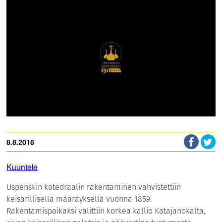
8.8.2018
Kuuntele
Uspenskin katedraalin rakentaminen vahvistettiin
keisarillisella määräyksellä vuonna 1859.
Rakentamispaikaksi valittiin korkea kallio Katajanokalta,