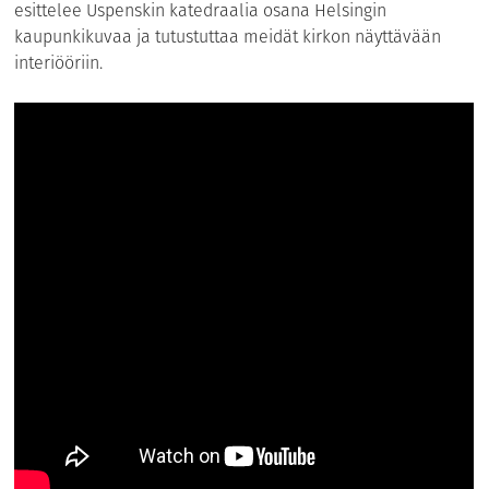
esittelee Uspenskin katedraalia osana Helsingin
kaupunkikuvaa ja tutustuttaa meidät kirkon näyttävään
interiööriin.