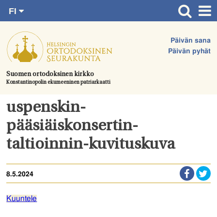
FI
Siirry
RU
Etusivu
SV
suoraan
Päivän sana
EN
Ajankohtaista
sisältöön.
Päivän pyhät
UA
Jumalanpalvelukset
Suomen ortodoksinen kirkko
Konstantinopolin ekumeeninen patriarkaatti
Juhlat & toimitukset
Kirkot
uspenskin-
Apua & tukea
pääsiäiskonsertin-
Tule mukaan
taltioinnin-kuvituskuva
Hautausmaa
8.5.2024
Yhteystiedot
Kuuntele