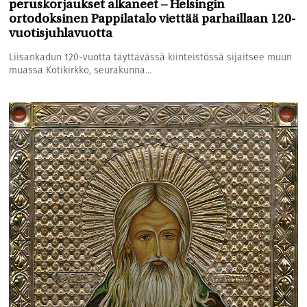
peruskorjaukset alkaneet – Helsingin
ortodoksinen Pappilatalo viettää parhaillaan 120-
vuotisjuhlavuotta
Liisankadun 120-vuotta täyttävässä kiinteistössä sijaitsee muun
muassa Kotikirkko, seurakunna...