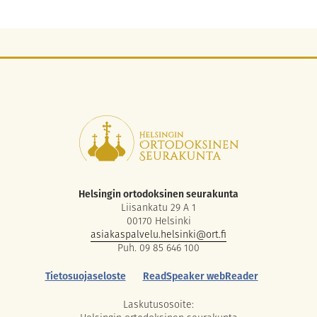
Helsingin ortodoksinen seurakunta
Liisankatu 29 A 1
00170 Helsinki
asiakaspalvelu.helsinki@ort.fi
Puh. 09 85 646 100
Tietosuojaseloste
ReadSpeaker webReader
Laskutusosoite: