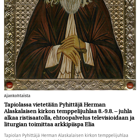
Ajankohtaista
Tapiolassa vietetään Pyhittäjä Herman
Alaskalaisen kirkon temppelijuhlaa 8.-9.8. – juhla
alkaa ristisaatolla, ehtoopalvelus televisioidaan ja
liturgian toimittaa arkkipiispa Elia
Tapiolan Pyhittäjä Herman Alaskalaisen kirkon temppelijuhlaa