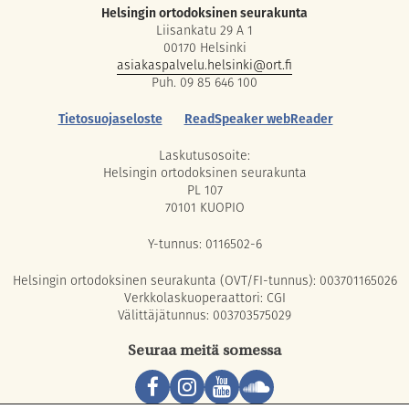
Helsingin ortodoksinen seurakunta
Liisankatu 29 A 1
00170 Helsinki
asiakaspalvelu.helsinki@ort.fi
Puh. 09 85 646 100
Tietosuojaseloste
ReadSpeaker webReader
Laskutusosoite:
Helsingin ortodoksinen seurakunta
PL 107
70101 KUOPIO
Y-tunnus: 0116502-6
Helsingin ortodoksinen seurakunta (OVT/FI-tunnus): 003701165026
Verkkolaskuoperaattori: CGI
Välittäjätunnus: 003703575029
Seuraa meitä somessa