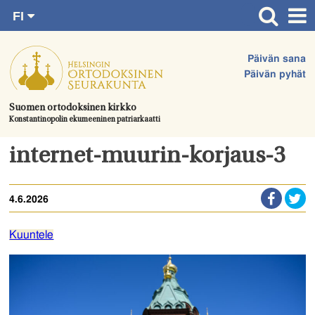
FI
Siirry
RU
Etusivu
SV
suoraan
Päivän sana
EN
Ajankohtaista
sisältöön.
Päivän pyhät
UA
Jumalanpalvelukset
Suomen ortodoksinen kirkko
Konstantinopolin ekumeeninen patriarkaatti
Juhlat & toimitukset
Kirkot
internet-muurin-korjaus-3
Apua & tukea
4.6.2026
Tule mukaan
Hautausmaa
Kuuntele
Yhteystiedot