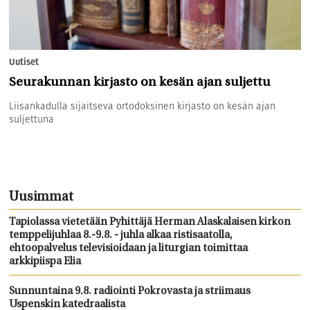
Uutiset
Seurakunnan kirjasto on kesän ajan suljettu
Liisankadulla sijaitseva ortodoksinen kirjasto on kesän ajan
suljettuna
Uusimmat
Tapiolassa vietetään Pyhittäjä Herman Alaskalaisen kirkon
temppelijuhlaa 8.-9.8. - juhla alkaa ristisaatolla,
ehtoopalvelus televisioidaan ja liturgian toimittaa
arkkipiispa Elia
Sunnuntaina 9.8. radiointi Pokrovasta ja striimaus
Uspenskin katedraalista