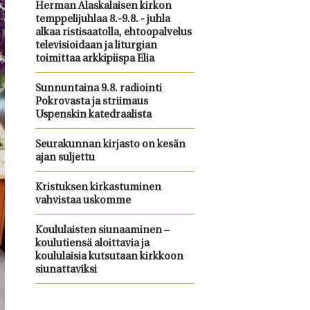
Herman Alaskalaisen kirkon
temppelijuhlaa 8.-9.8. - juhla
alkaa ristisaatolla, ehtoopalvelus
televisioidaan ja liturgian
toimittaa arkkipiispa Elia
Sunnuntaina 9.8. radiointi
Pokrovasta ja striimaus
Uspenskin katedraalista
Seurakunnan kirjasto on kesän
ajan suljettu
Kristuksen kirkastuminen
vahvistaa uskomme
Koululaisten siunaaminen –
koulutiensä aloittavia ja
koululaisia kutsutaan kirkkoon
siunattaviksi