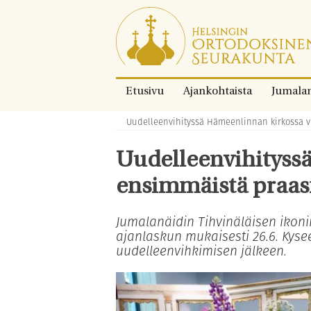
Siirry
suoraan
sisältöön.
Etusivu
Ajankohtaista
Jumala
Uudelleenvihityssä Hämeenlinnan kirkossa v
Murupolku:
Uudelleenvihityssä
ensimmäistä praas
Jumalanäidin Tihvinäläisen ikoni
ajanlaskun mukaisesti 26.6. Kys
uudelleenvihkimisen jälkeen.