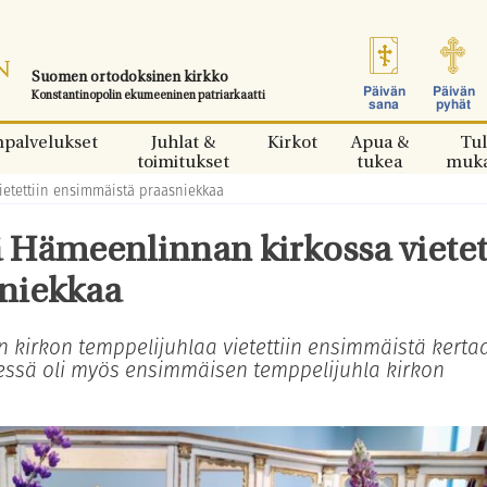
Suomen ortodoksinen kirkko
Päivän
Päivän
Konstantinopolin ekumeeninen patriarkaatti
sana
pyhät
npalvelukset
Juhlat &
Kirkot
Apua &
Tul
toimitukset
tukea
muk
ietettiin ensimmäistä praasniekkaa
 Hämeenlinnan kirkossa vietet
niekkaa
n kirkon temppelijuhlaa vietettiin ensimmäistä kert
eessä oli myös ensimmäisen temppelijuhla kirkon