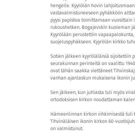
hengelle. Kyyrölän hovin lahjoitusmaan
vastavalmistuneeseen pyhäkköön alttari
pyysi papistoa toimittamaan vuosittain 
rukoushetken. Bogajevskin kuoleman jäl
Kyyrölään perustettiin vapaapalokunta,
suojeluspyhäkseen. Kyyrölän kirkko tuho
Sotien jälkeen kyyröläläisiä sijoitetti
seurakunnan perinteitä on vaalittu 1940
ovat tähän saakka viettäneet Tihvinskaj
vanhan ajanlaskun mukaisena ikonin juh
Sen jälkeen, kun juhlasta tuli myös vir
ortodoksisen kirkon noudattaman kalent
Hämeenlinnan kirkon vihkimisestä tuli 
Tihvinäläisen ikonin kirkon 60-vuotisjuh
on valmistunut.