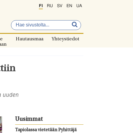
FI
RU
SV
EN
UA
e
Hautausmaa
Yhteystiedot
aan
tiin
aa uuden
Uusimmat
Tapiolassa vietetään Pyhittäjä