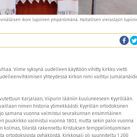
inäläisen ikoni lupiinien ympäröimänä. Haitallisen vieraslajin lupiini
uhlaa. Viime syksynä uudelleen käyttöön vihitty kirkko vietti
udelleenvihkimisen yhteydessä kirkon nimi vaihtui Jumalanäidi
vutettuun Karjalaan, Viipurin lääniin kuuluneeseen Kyyrölään.
vaillaan nimen historia ytimekkäästi: Kyyrölän ortodoksinen
ja jo samana vuonna valmistui seurakunnan ensimmäinen
nen puukirkko valmistui vuonna 1803, mutta sekin paloi vuonna
an kolmas, tiilestä rakennettu Kristuksen temppeliintuomisen
ta ortodoksisista pyhäköistä. Kirkkosali oli suunniteltu 1 200