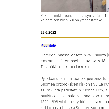
Kirkon nimikkoikoni, Jumalansynnyttäjän TIhv
kerääminen kimpuksi on ympäristöteko.
28.6.2022
Kuuntele
Hämeenlinnassa vietettiin 26.6. suurta j
ensimmäistä temppelijuhlaansa, sillä u
Tihvinäläisen ikonin kirkoksi.
Pyhäkön uusi nimi juontaa juurensa luo
Suomen ortodoksisen kirkon sivuilla ku
seurakunta perustettiin vuonna 1725, 
puukirkko, joka paloi vuonna 1788. Toi
1894. 1898 vihittiin käyttöön seurakunn
kirkko, josta tuli yksi Suomen suurimmis