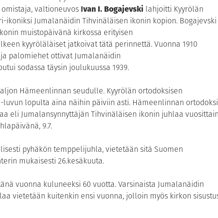
 omistaja, valtioneuvos
I
van I. Bogajevski
lahjoitti Kyyrölän
-ikoniksi Jumalanäidin Tihvinäläisen ikonin kopion. Bogajevski
ikonin muistopäivänä kirkossa erityisen
keen kyyröläläiset jatkoivat tätä perinnettä. Vuonna 1910
 ja palomiehet ottivat Jumalanäidin
utui sodassa täysin joulukuussa 1939.
in paljon Hämeenlinnan seudulle. Kyyrölän ortodoksisen
-luvun lopulta aina näihin päiviin asti. Hämeenlinnan ortodoksi
aa eli Jumalansynnyttäjän Tihvinäläisen ikonin juhlaa vuosittai
lapäivänä, 9.7.
allisesti pyhäkön temppelijuhla, vietetään sitä Suomen
erin mukaisesti 26.kesäkuuta.
tänä vuonna kuluneeksi 60 vuotta. Varsinaista Jumalanäidin
laa vietetään kuitenkin ensi vuonna, jolloin myös kirkon sisustu