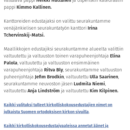
vastaava pappi
Heikki Huttunen
ja Uspenskin katedraalin
pappi
Kimmo Kallinen.
Kanttoreiden edustajaksi on valittu seurakuntamme
venäjänkielisen seurakuntatyön kanttori
Irina
Tchervinskij-Matsi.
Maallikkojen edustajiksi seurakuntamme alueelta valittiin
valtuutettu ja valtuuston toinen varapuheenjohtaja
Elina
Palola
, valtuutettu ja valtuuston ensimmäinen
varapuheenjohtaja
Ritva Bly
, seurakuntamme valtuuston
puheenjohtaja
Jefim Brodkin
, valtuutettu
Ulla Saarinen
,
seurakuntamme neuvoston jäsen
Ludmila Niemi
,
valtuutettu
Anja Lindström
ja valtuutettu
Kim Kilpinen.
Kaikki valituksi tulleet kirkolliskokousedustajien nimet on
.
julkaistu Suomen ortodoksisen kirkon sivuilla
Kaikki kirkolliskokousedustajvaaleissa annetut äänet ja