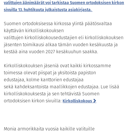
valittujen äänimäärät voi tarkistaa Suomen ortodoksisen kirkon
sivuilla 13. huhtikuuta julkaistusta asiakirjasta.
Suomen ortodoksisessa kirkossa ylintä päätösvaltaa
käyttävän kirkolliskokouksen
valittujen kirkolliskokousedustajien eli kirkolliskokouksen
jäsenten toimikausi alkaa tämän vuoden kesäkuusta ja
kestää aina vuoden 2027 kesäkuuhun saakka.
Kirkolliskokouksen jäseniä ovat kaikki kirkossamme
toimessa olevat piispat ja yksitoista papiston
edustajaa, kolme kanttorien edustajaa
sekä kahdeksantoista maallikkojen edustajaa. Lue lisää
kirkolliskokouksesta ja sen tehtävistä Suomen
ortodoksisen kirkon sivuilla:
Kirkolliskokous
Monia armorikkaita vuosia kaikille valituille