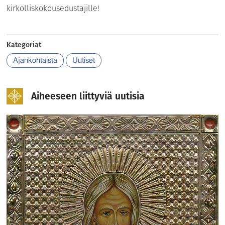
kirkolliskokousedustajille!
Kategoriat
Ajankohtaista
Uutiset
Aiheeseen liittyviä uutisia