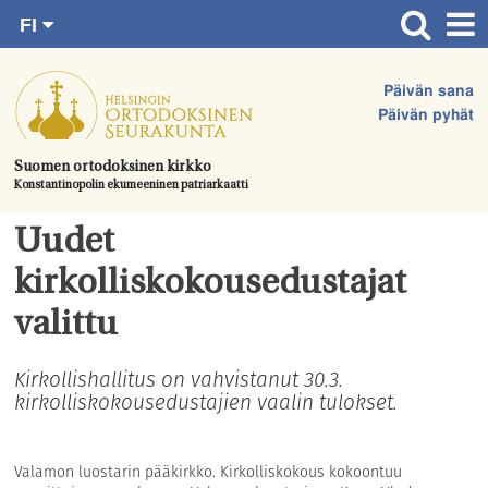
FI
Siirry
RU
Etusivu
SV
suoraan
Päivän sana
EN
Ajankohtaista
sisältöön.
Päivän pyhät
UA
Jumalanpalvelukset
Suomen ortodoksinen kirkko
Konstantinopolin ekumeeninen patriarkaatti
Juhlat & toimitukset
Kirkot
Uudet
Apua & tukea
kirkolliskokousedustajat
Tule mukaan
valittu
Hautausmaa
Kirkollishallitus on vahvistanut 30.3.
kirkolliskokousedustajien vaalin tulokset.
Yhteystiedot
Valamon luostarin pääkirkko. Kirkolliskokous kokoontuu