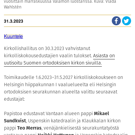
vuosittain marraskuussa Valamon luostarissa. Kuva: Vlada
Wahlstén
31.3.2023
Kuuntele
Kirkollishallitus on 30.3.2023 vahvistanut
kirkolliskokousedustajien vaalin tulokset.
Asiasta on
uutisoitu Suomen ortodoksisen kirkon sivuilla.
Toimikaudelle 1.6.2023–31.5.2027 kirkolliskokoukseen on
Helsingin hiippakunnan I vaaluelueelta eli Helsingin
ortodoksisen seurakunnan alueelta valittu seuraavat
edustajat:
Papistoa edustavat Vantaan alueen pappi
Mikael
Sundkvist
, Uspenskin katedraalin ja Klaukkalan kirkon
pappi
Teo Merras
, venäjänkielisestä seurakuntatyöstä