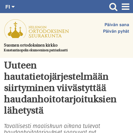
FI
Siirry
RU
Etusivu
SV
suoraan
Päivän sana
EN
Ajankohtaista
sisältöön.
Päivän pyhät
UA
Jumalanpalvelukset
Suomen ortodoksinen kirkko
Konstantinopolin ekumeeninen patriarkaatti
Juhlat & toimitukset
Kirkot
Uuteen
Apua & tukea
hautatietojärjestelmään
Tule mukaan
siirtyminen viivästyttää
Hautausmaa
haudanhoitotarjoituksien
Yhteystiedot
lähetystä
Tavallisesti maaliskuun aikana tulevat
haudanhoitotarjoukset saapuvat nyt