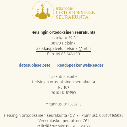
Helsingin ortodoksinen seurakunta
Liisankatu 29 A 1
00170 Helsinki
asiakaspalvelu.helsinki@ort.fi
Puh. 09 85 646 100
Tietosuojaseloste
ReadSpeaker webReader
Laskutusosoite:
Helsingin ortodoksinen seurakunta
PL 107
70101 KUOPIO
Y-tunnus: 0116502-6
Helsingin ortodoksinen seurakunta (OVT/FI-tunnus): 003701165026
Verkkolaskuoperaattori: CGI
Välittäjätunnus: 003703575029