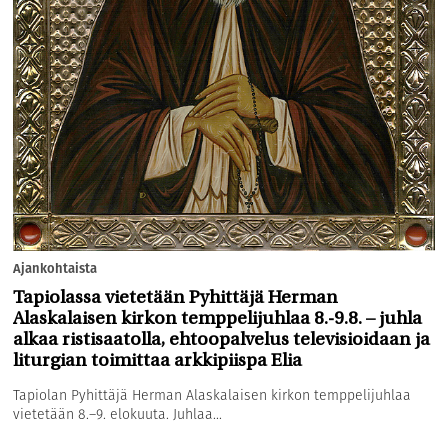
Ajankohtaista
Tapiolassa vietetään Pyhittäjä Herman
Alaskalaisen kirkon temppelijuhlaa 8.-9.8. – juhla
alkaa ristisaatolla, ehtoopalvelus televisioidaan ja
liturgian toimittaa arkkipiispa Elia
Tapiolan Pyhittäjä Herman Alaskalaisen kirkon temppelijuhlaa
vietetään 8.–9. elokuuta. Juhlaa...