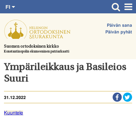
FI
Siirry
RU
Etusivu
SV
suoraan
Päivän sana
EN
Ajankohtaista
sisältöön.
Päivän pyhät
UA
Jumalanpalvelukset
Suomen ortodoksinen kirkko
Konstantinopolin ekumeeninen patriarkaatti
Juhlat & toimitukset
Kirkot
Ympärileikkaus ja Basileios
Apua & tukea
Suuri
Tule mukaan
31.12.2022
Hautausmaa
Yhteystiedot
Kuuntele