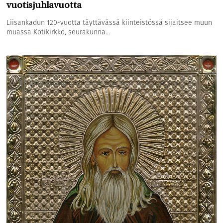
vuotisjuhlavuotta
Liisankadun 120-vuotta täyttävässä kiinteistössä sijaitsee muun
muassa Kotikirkko, seurakunna...