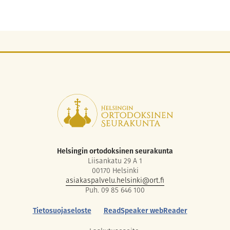
Helsingin ortodoksinen seurakunta
Liisankatu 29 A 1
00170 Helsinki
asiakaspalvelu.helsinki@ort.fi
Puh. 09 85 646 100
Tietosuojaseloste
ReadSpeaker webReader