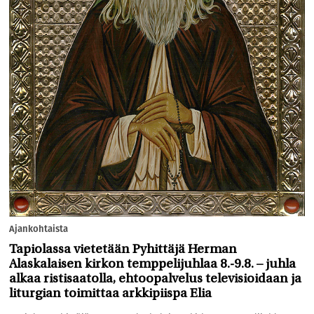
Ajankohtaista
Tapiolassa vietetään Pyhittäjä Herman
Alaskalaisen kirkon temppelijuhlaa 8.-9.8. – juhla
alkaa ristisaatolla, ehtoopalvelus televisioidaan ja
liturgian toimittaa arkkipiispa Elia