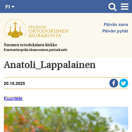
FI
Siirry
RU
Etusivu
SV
suoraan
Päivän sana
EN
Ajankohtaista
sisältöön.
Päivän pyhät
UA
Jumalanpalvelukset
Suomen ortodoksinen kirkko
Konstantinopolin ekumeeninen patriarkaatti
Juhlat & toimitukset
Kirkot
Anatoli_Lappalainen
Apua & tukea
20.10.2025
Tule mukaan
Hautausmaa
Kuuntele
Yhteystiedot