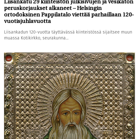
Liisankatu 29 kiinteistön julkisivujen ja vesikaton
peruskorjaukset alkaneet – Helsingin
ortodoksinen Pappilatalo viettää parhaillaan 120-
vuotisjuhlavuotta
Liisankadun 120-vuotta täyttävässä kiinteistössä sijaitsee muun
muassa Kotikirkko, seurakunna...