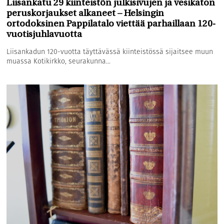
Liisankatu 29 kiinteistön julkisivujen ja vesikaton
peruskorjaukset alkaneet – Helsingin
ortodoksinen Pappilatalo viettää parhaillaan 120-
vuotisjuhlavuotta
Liisankadun 120-vuotta täyttävässä kiinteistössä sijaitsee muun
muassa Kotikirkko, seurakunna...