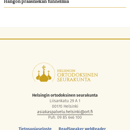
Hangon praasniekan tunnelmia
Helsingin ortodoksinen seurakunta
Liisankatu 29 A 1
00170 Helsinki
asiakaspalvelu.helsinki@ort.fi
Puh. 09 85 646 100
Tietosuojaseloste
ReadSpeaker webReader