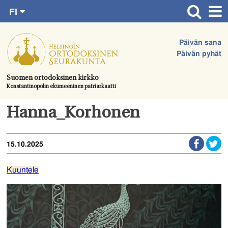
FI
Siirry
RU
Etusivu
SV
suoraan
Päivän sana
EN
Ajankohtaista
sisältöön.
Päivän pyhät
UA
Jumalanpalvelukset
Suomen ortodoksinen kirkko
Konstantinopolin ekumeeninen patriarkaatti
Juhlat & toimitukset
Kirkot
Hanna_Korhonen
Apua & tukea
15.10.2025
Tule mukaan
Hautausmaa
Kuuntele
Yhteystiedot