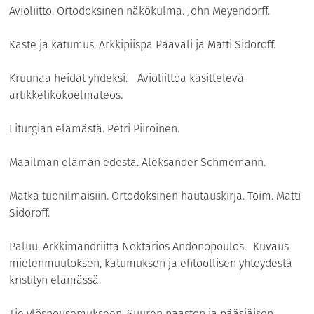
Avioliitto. Ortodoksinen näkökulma. John Meyendorff.
Kaste ja katumus. Arkkipiispa Paavali ja Matti Sidoroff.
Kruunaa heidät yhdeksi. Avioliittoa käsittelevä
artikkelikokoelmateos.
Liturgian elämästä. Petri Piiroinen.
Maailman elämän edestä. Aleksander Schmemann.
Matka tuonilmaisiin. Ortodoksinen hautauskirja. Toim. Matti
Sidoroff.
Paluu. Arkkimandriitta Nektarios Andonopoulos. Kuvaus
mielenmuutoksen, katumuksen ja ehtoollisen yhteydestä
kristityn elämässä.
Tie ylösnousemukseen. Suuren paaston ja pääsiäisen