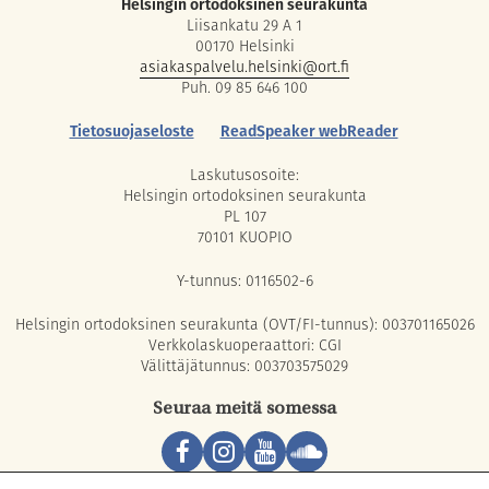
Helsingin ortodoksinen seurakunta
Liisankatu 29 A 1
00170 Helsinki
asiakaspalvelu.helsinki@ort.fi
Puh. 09 85 646 100
Tietosuojaseloste
ReadSpeaker webReader
Laskutusosoite:
Helsingin ortodoksinen seurakunta
PL 107
70101 KUOPIO
Y-tunnus: 0116502-6
Helsingin ortodoksinen seurakunta (OVT/FI-tunnus): 003701165026
Verkkolaskuoperaattori: CGI
Välittäjätunnus: 003703575029
Seuraa meitä somessa