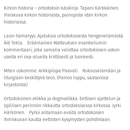
Kirkon historia – ortodoksin käsikirja. Tapani Kärkkäinen.
Yleiskuva kirkon historiasta, painopiste idän kirkon
historiassa.
Lasin hämäryys. Ajatuksia ortodoksisesta hengenelämästä.
Äiti Tekla. Eräänlainen Matteuksen evankeliumin
kommentaari, joka samalla valottaa ortodoksisen uskon
useita eri osa-alueita kriittisesti ja tuoreesti.
Miten uskomme. Arkkipiispa Paavali. Rukouselämään ja
liturgiaan keskittyvä teos. (Painos loppu, saatavissa
kirjastoista)
Ortodoksinen etiikka ja dogmatiikka. Eettisen ajattelun ja
opillisen perinnön rikkautta ortodoksisessa kirkossa. Jyrki
Härkönen. Pyrkii antamaan eväitä ortodoksisen
ihmiskuvan kautta eettisten kysymysten pohdintaan.