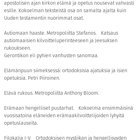
apostolisen ajan kirkon elämä ja opetus nousevat vahvasti
esille. Kokoelman teksteistä osa on samalta ajalta kuin
Uuden testamentin nuorimmat osat.
Autiomaan haaste. Metropoliitta Stefanos. Katsaus
autiomaaisien kilvoitteluperinteeseen ja Jeesuksen
rukoukseen.
Gerontikon eli pyhien vanhusten sanomaa.
Elämänpuun siimeksessä: ortodoksisia ajatuksia ja isien
opetuksia. Petri Piiroinen.
Elävä rukous. Metropoliitta Anthony Bloom.
Erämaan hengelliset puutarhat. Kokoelma ensimmäisinä
vuosisatoina eläneiden erämaakilvoittelijoiden lyhyitä
opetuslauseita.
Filokalia I-V. Ortodoksisen mystiikan ja hengellisyyden