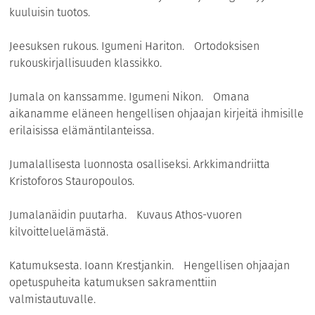
kuuluisin tuotos.
Jeesuksen rukous. Igumeni Hariton. Ortodoksisen
rukouskirjallisuuden klassikko.
Jumala on kanssamme. Igumeni Nikon. Omana
aikanamme eläneen hengellisen ohjaajan kirjeitä ihmisille
erilaisissa elämäntilanteissa.
Jumalallisesta luonnosta osalliseksi. Arkkimandriitta
Kristoforos Stauropoulos.
Jumalanäidin puutarha. Kuvaus Athos-vuoren
kilvoitteluelämästä.
Katumuksesta. Ioann Krestjankin. Hengellisen ohjaajan
opetuspuheita katumuksen sakramenttiin
valmistautuvalle.