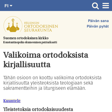
FI
Siirry
RU
Etusivu
SV
suoraan
Päivän sana
EN
Ajankohtaista
sisältöön.
Päivän pyhät
UA
Jumalanpalvelukset
Suomen ortodoksinen kirkko
Konstantinopolin ekumeeninen patriarkaatti
Juhlat & toimitukset
Kirkot
Valikoima ortodoksista
Apua & tukea
kirjallisuutta
Tule mukaan
Tähän osioon on koottu valikoima ortodoksista
kirjallisuutta yleisteoksista teologiaan sekä
Hautausmaa
sakramentteihin ja liturgiseen elämään.
Yhteystiedot
Kuuntele
Yleistetoksia ortodoksisuudesta