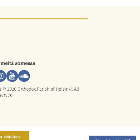
 meitä somessa
t © 2026 Orthodox Parish of Helsinki. All
served.
ki evästeet