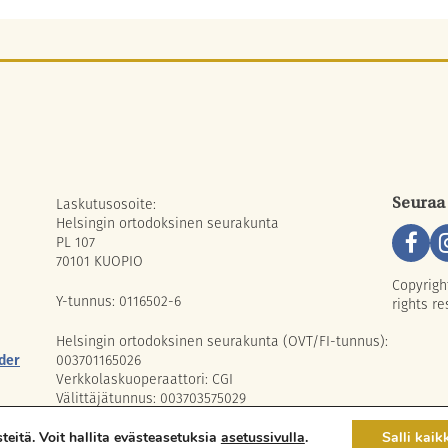
Laskutusosoite:
Seuraa
Helsingin ortodoksinen seurakunta
PL 107
70101 KUOPIO
Copyrigh
Y-tunnus: 0116502-6
rights re
Helsingin ortodoksinen seurakunta (OVT/FI-tunnus):
der
003701165026
Verkkolaskuoperaattori: CGI
Välittäjätunnus: 003703575029
eitä. Voit hallita evästeasetuksia
asetussivulla
.
Salli kaik