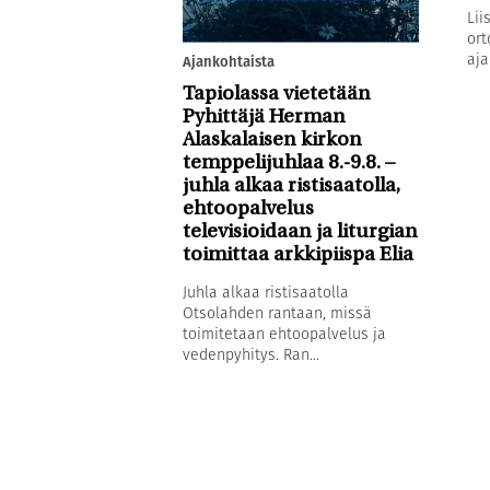
Lii
ort
aja
Ajankohtaista
Tapiolassa vietetään
Pyhittäjä Herman
Alaskalaisen kirkon
temppelijuhlaa 8.-9.8. –
juhla alkaa ristisaatolla,
ehtoopalvelus
televisioidaan ja liturgian
toimittaa arkkipiispa Elia
Juhla alkaa ristisaatolla
Otsolahden rantaan, missä
toimitetaan ehtoopalvelus ja
vedenpyhitys. Ran...