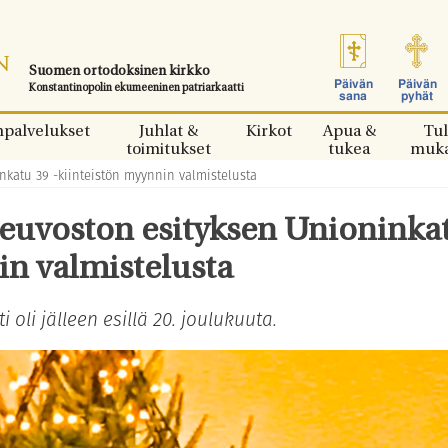
Suomen ortodoksinen kirkko
Päivän
Päivän
Konstantinopolin ekumeeninen patriarkaatti
sana
pyhät
npalvelukset
Juhlat &
Kirkot
Apua &
Tul
toimitukset
tukea
muk
nkatu 39 -kiinteistön myynnin valmistelusta
neuvoston esityksen Unioninka
in valmistelusta
 oli jälleen esillä 20. joulukuuta.