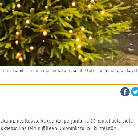
istön sisäpiha on monille seurakuntalaisille tuttu, sillä sieltä on käynt
akunnanvaltuusto kokoontui perjantaina 20. joulukuuta vielä
sessa käsiteltiin jälleen Unioninkatu 39 -kiinteistön