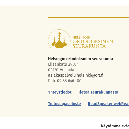
Helsingin ortodoksinen seurakunta
Liisankatu 29 A 1
00170 Helsinki
asiakaspalvelu.helsinki@ort.fi
Puh. 09 85 646 100
Yhteystiedot
Tietoa seurakunnasta
Tietosuojaseloste
ReadSpeaker webRea
Käytämme eväst