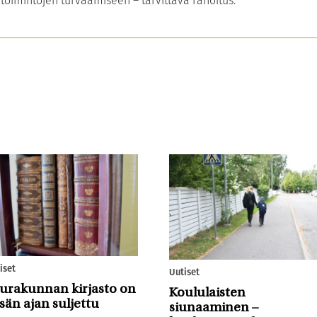
toimintojen turvaamiseen – tarvittava rahoitus.
iset
Uutiset
urakunnan kirjasto on
Koululaisten
sän ajan suljettu
siunaaminen –