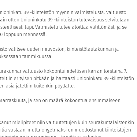
nioninkatu 39 -kiinteistön myynnin valmistelusta. Valtuusto
äin ollen Unioninkatu 39 -kiinteistön tulevaisuus selvitetään
teellisesti läpi. Valmistelu tulee aloittaa välittömästi ja se
20 loppuun mennessä.
usto valitsee uuden neuvoston, kiinteistölautakunnan ja
uksessaan tammikuussa.
rakunnanvaltuusto kokoontui edellisen kerran torstaina 7.
ltiin erityisen pitkään ja hartaasti Unioninkatu 39 -kiinteistön
 asia jätettiin kuitenkin pöydälle.
1. marraskuuta, ja sen on määrä kokoontua ensimmäiseen
kanut mielipiteet niin valtuutettujen kuin seurakuntalaistenkin
tiä vastaan, mutta ongelmaksi on muodostunut kiinteistöjen