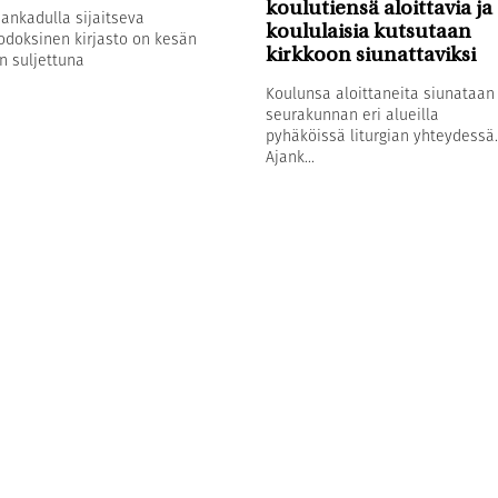
koulutiensä aloittavia ja
sankadulla sijaitseva
koululaisia kutsutaan
odoksinen kirjasto on kesän
kirkkoon siunattaviksi
n suljettuna
Koulunsa aloittaneita siunataan
seurakunnan eri alueilla
pyhäköissä liturgian yhteydessä.
Ajank...