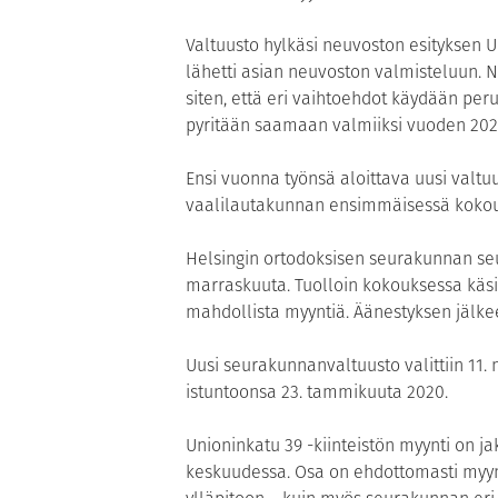
Valtuusto hylkäsi neuvoston esityksen U
lähetti asian neuvoston valmisteluun. N
siten, että eri vaihtoehdot käydään perus
pyritään saamaan valmiiksi vuoden 20
Ensi vuonna työnsä aloittava uusi valtu
vaalilautakunnan ensimmäisessä koko
Helsingin ortodoksisen seurakunnan seu
marraskuuta. Tuolloin kokouksessa käsite
mahdollista myyntiä. Äänestyksen jälkeen
Uusi seurakunnanvaltuusto valittiin 1
istuntoonsa 23. tammikuuta 2020.
Unioninkatu 39 -kiinteistön myynti on ja
keskuudessa. Osa on ehdottomasti myyn