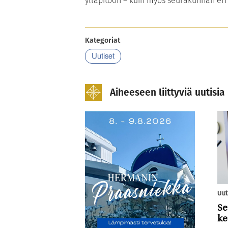
ylläpitoon – kuin myös seurakunnan eri 
Kategoriat
Uutiset
Aiheeseen liittyviä uutisia
Uut
Se
ke