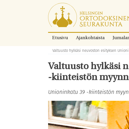
Siirry
suoraan
sisältöön.
Etusivu
Ajankohtaista
Jumala
Valtuusto hylkäsi neuvoston esityksen Unioni
Murupolku:
Valtuusto hylkäsi 
-kiinteistön myynn
Unioninkatu 39 -kiinteistön myynti