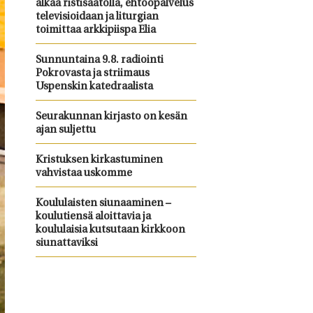
alkaa ristisaatolla, ehtoopalvelus
televisioidaan ja liturgian
toimittaa arkkipiispa Elia
Sunnuntaina 9.8. radiointi
Pokrovasta ja striimaus
Uspenskin katedraalista
Seurakunnan kirjasto on kesän
ajan suljettu
Kristuksen kirkastuminen
vahvistaa uskomme
Koululaisten siunaaminen –
koulutiensä aloittavia ja
koululaisia kutsutaan kirkkoon
siunattaviksi