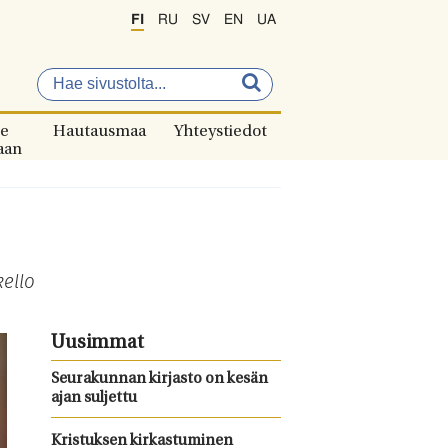
FI
RU
SV
EN
UA
e
Hautausmaa
Yhteystiedot
aan
kello
Uusimmat
Seurakunnan kirjasto on kesän
ajan suljettu
Kristuksen kirkastuminen