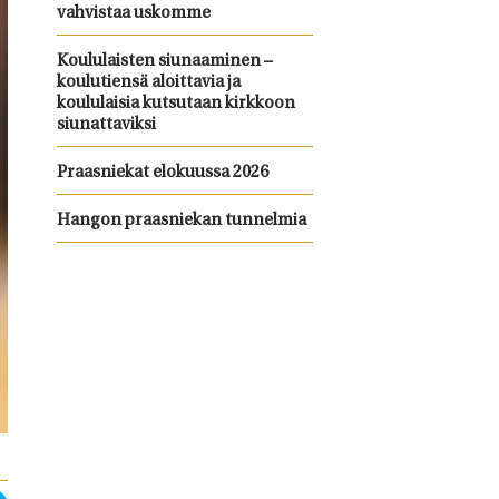
vahvistaa uskomme
Koululaisten siunaaminen –
koulutiensä aloittavia ja
koululaisia kutsutaan kirkkoon
siunattaviksi
Praasniekat elokuussa 2026
Hangon praasniekan tunnelmia