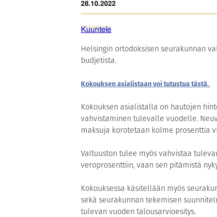
28.10.2022
Kuuntele
Helsingin ortodoksisen seurakunnan v
budjetista.
Kokouksen asialistaan voi tutustua tästä.
Kokouksen asialistalla on hautojen hin
vahvistaminen tulevalle vuodelle. Neuv
maksuja korotetaan kolme prosenttia v
Valtuuston tulee myös vahvistaa tulevan
veroprosenttiin, vaan sen pitämistä nyky
Kokouksessa käsitellään myös seurakun
sekä seurakunnan tekemisen suunnitel
tulevan vuoden talousarvioesitys.