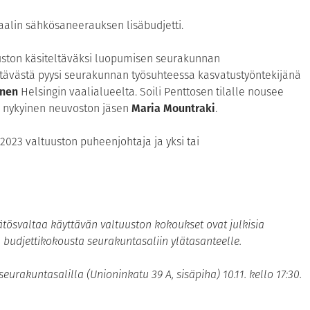
raalin sähkösaneerauksen lisäbudjetti.
uston käsiteltäväksi luopumisen seurakunnan
tävästä pyysi seurakunnan työsuhteessa kasvatustyöntekijänä
onen
Helsingin vaalialueelta. Soili Penttosen tilalle nousee
n, nykyinen neuvoston jäsen
Maria Mountraki
.
023 valtuuston puheenjohtaja ja yksi tai
ätösvaltaa käyttävän valtuuston kokoukset ovat julkisia
n budjettikokousta seurakuntasaliin ylätasanteelle.
urakuntasalilla (Unioninkatu 39 A, sisäpiha) 10.11. kello 17:30.