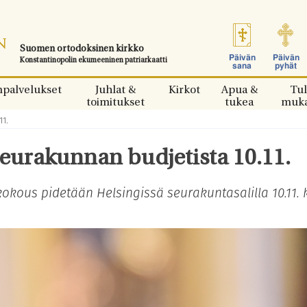
Suomen ortodoksinen kirkko
Päivän
Päivän
Konstantinopolin ekumeeninen patriarkaatti
sana
pyhät
npalvelukset
Juhlat &
Kirkot
Apua &
Tul
toimitukset
tukea
muk
11.
seurakunnan budjetista 10.11.
kous pidetään Helsingissä seurakuntasalilla 10.11. 