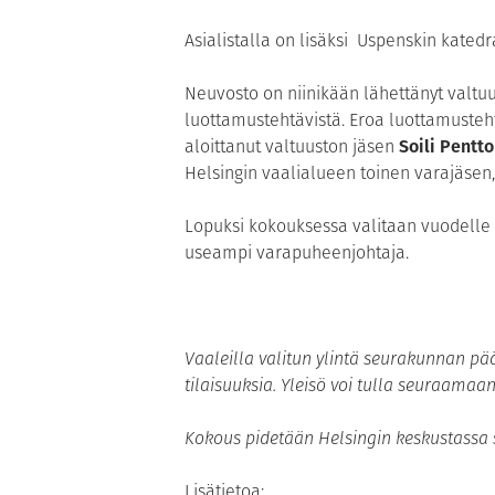
Asialistalla on lisäksi Uspenskin kated
Neuvosto on niinikään lähettänyt valtu
luottamustehtävistä. Eroa luottamusteh
aloittanut valtuuston jäsen
Soili Pentt
Helsingin vaalialueen toinen varajäse
Lopuksi kokouksessa valitaan vuodelle 2
useampi varapuheenjohtaja.
Vaaleilla valitun ylintä seurakunnan pä
tilaisuuksia. Yleisö voi tulla seuraamaa
Kokous pidetään Helsingin keskustassa se
Lisätietoa: