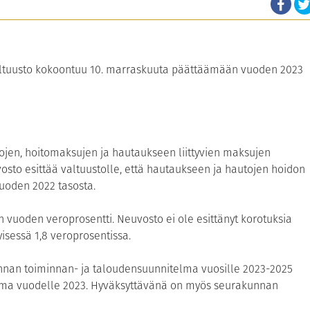
altuusto kokoontuu 10. marraskuuta päättäämään vuoden 2023
tojen, hoitomaksujen ja hautaukseen liittyvien maksujen
osto esittää valtuustolle, että hautaukseen ja hautojen hoidon
uoden 2022 tasosta.
 vuoden veroprosentti. Neuvosto ei ole esittänyt korotuksia
isessä 1,8 veroprosentissa.
nan toiminnan- ja taloudensuunnitelma vuosille 2023-2025
ma vuodelle 2023. Hyväksyttävänä on myös seurakunnan