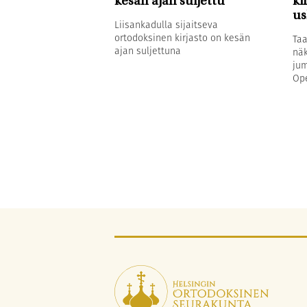
kesän ajan suljettu
ki
u
Liisankadulla sijaitseva
ortodoksinen kirjasto on kesän
Taa
ajan suljettuna
näk
jum
Ope