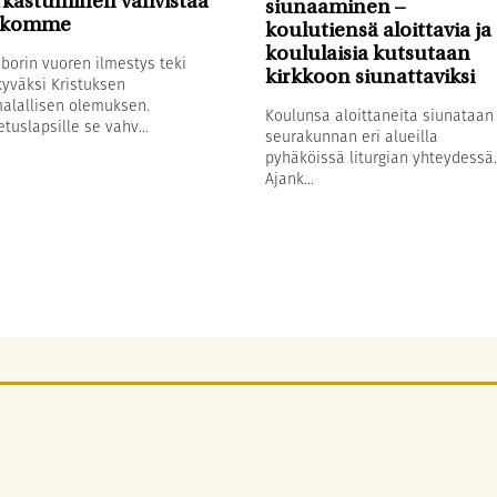
rkastuminen vahvistaa
siunaaminen –
skomme
koulutiensä aloittavia ja
koululaisia kutsutaan
borin vuoren ilmestys teki
kirkkoon siunattaviksi
yväksi Kristuksen
alallisen olemuksen.
Koulunsa aloittaneita siunataan
tuslapsille se vahv...
seurakunnan eri alueilla
pyhäköissä liturgian yhteydessä.
Ajank...