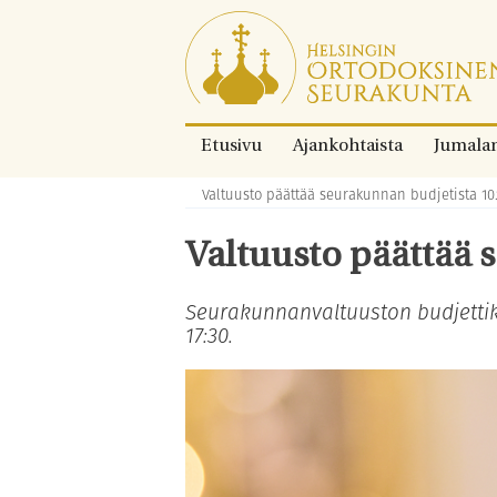
Siirry
suoraan
sisältöön.
Etusivu
Ajankohtaista
Jumala
Valtuusto päättää seurakunnan budjetista 10.
Murupolku:
Valtuusto päättää 
Seurakunnanvaltuuston budjettiko
17:30.