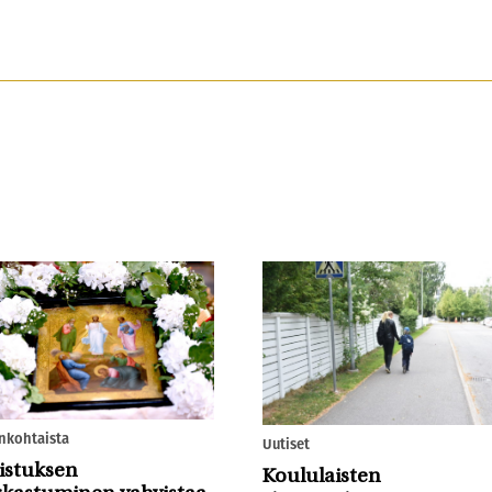
nkohtaista
Uutiset
istuksen
Koululaisten