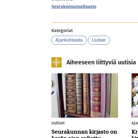
Seurakunnanvaltuusto
Kategoriat
Ajankohtaista
Uutiset
Aiheeseen liittyviä uutisia
Uutiset
Aja
Seurakunnan kirjasto on
Kr