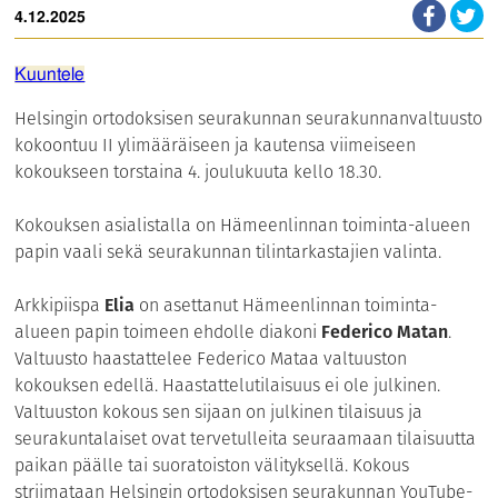
4.12.2025
Kuuntele
Helsingin ortodoksisen seurakunnan seurakunnanvaltuusto
kokoontuu II ylimääräiseen ja kautensa viimeiseen
kokoukseen torstaina 4. joulukuuta kello 18.30.
Kokouksen asialistalla on Hämeenlinnan toiminta-alueen
papin vaali sekä seurakunnan tilintarkastajien valinta.
Arkkipiispa
Elia
on asettanut Hämeenlinnan toiminta-
alueen papin toimeen ehdolle diakoni
Federico Matan
.
Valtuusto haastattelee Federico Mataa valtuuston
kokouksen edellä. Haastattelutilaisuus ei ole julkinen.
Valtuuston kokous sen sijaan on julkinen tilaisuus ja
seurakuntalaiset ovat tervetulleita seuraamaan tilaisuutta
paikan päälle tai suoratoiston välityksellä. Kokous
striimataan Helsingin ortodoksisen seurakunnan YouTube-