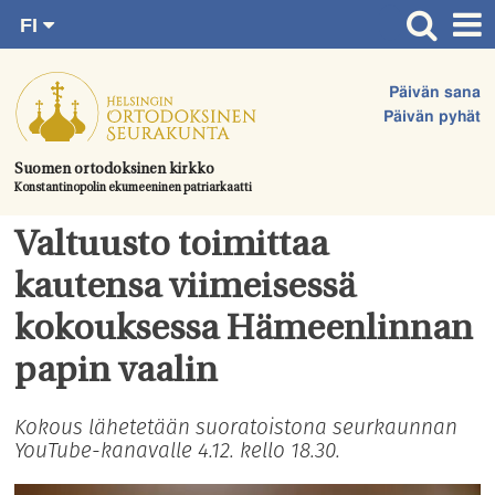
FI
Siirry
RU
Etusivu
SV
suoraan
Päivän sana
EN
Ajankohtaista
sisältöön.
Päivän pyhät
UA
Jumalanpalvelukset
Suomen ortodoksinen kirkko
Konstantinopolin ekumeeninen patriarkaatti
Juhlat & toimitukset
Kirkot
Valtuusto toimittaa
Apua & tukea
kautensa viimeisessä
Tule mukaan
kokouksessa Hämeenlinnan
Hautausmaa
papin vaalin
Yhteystiedot
Kokous lähetetään suoratoistona seurkaunnan
YouTube-kanavalle 4.12. kello 18.30.