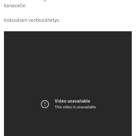
kanavalle.
Kokouksen verkkolähetys: