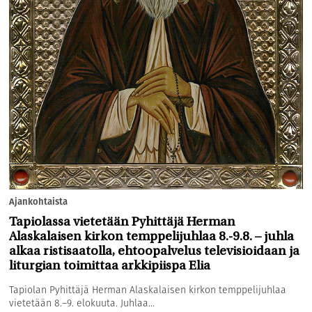
Ajankohtaista
Tapiolassa vietetään Pyhittäjä Herman
Alaskalaisen kirkon temppelijuhlaa 8.-9.8. – juhla
alkaa ristisaatolla, ehtoopalvelus televisioidaan ja
liturgian toimittaa arkkipiispa Elia
Tapiolan Pyhittäjä Herman Alaskalaisen kirkon temppelijuhlaa
vietetään 8.–9. elokuuta. Juhlaa...