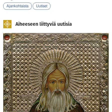
Ajankohtaista
Uutiset
Aiheeseen liittyviä uutisia