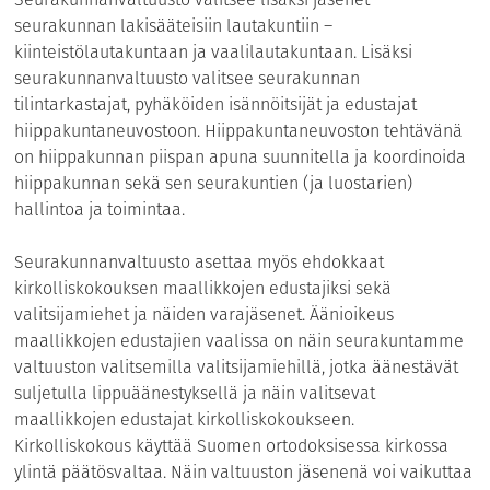
seurakunnan lakisääteisiin lautakuntiin –
kiinteistölautakuntaan ja vaalilautakuntaan. Lisäksi
seurakunnanvaltuusto valitsee seurakunnan
tilintarkastajat, pyhäköiden isännöitsijät ja edustajat
hiippakuntaneuvostoon. Hiippakuntaneuvoston tehtävänä
on hiippakunnan piispan apuna suunnitella ja koordinoida
hiippakunnan sekä sen seurakuntien (ja luostarien)
hallintoa ja toimintaa.
Seurakunnanvaltuusto asettaa myös ehdokkaat
kirkolliskokouksen maallikkojen edustajiksi sekä
valitsijamiehet ja näiden varajäsenet. Äänioikeus
maallikkojen edustajien vaalissa on näin seurakuntamme
valtuuston valitsemilla valitsijamiehillä, jotka äänestävät
suljetulla lippuäänestyksellä ja näin valitsevat
maallikkojen edustajat kirkolliskokoukseen.
Kirkolliskokous käyttää Suomen ortodoksisessa kirkossa
ylintä päätösvaltaa. Näin valtuuston jäsenenä voi vaikuttaa