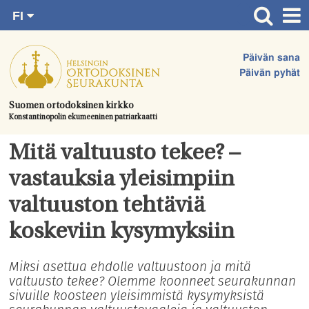
FI
Siirry
RU
Etusivu
SV
suoraan
Päivän sana
EN
Ajankohtaista
sisältöön.
Päivän pyhät
UA
Jumalanpalvelukset
Suomen ortodoksinen kirkko
Konstantinopolin ekumeeninen patriarkaatti
Juhlat & toimitukset
Kirkot
Mitä valtuusto tekee? –
Apua & tukea
vastauksia yleisimpiin
Tule mukaan
valtuuston tehtäviä
Hautausmaa
koskeviin kysymyksiin
Yhteystiedot
Miksi asettua ehdolle valtuustoon ja mitä
valtuusto tekee? Olemme koonneet seurakunnan
sivuille koosteen yleisimmistä kysymyksistä