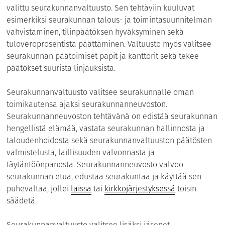
valittu seurakunnanvaltuusto. Sen tehtäviin kuuluvat
esimerkiksi seurakunnan talous- ja toimintasuunnitelman
vahvistaminen, tilinpäätöksen hyväksyminen sekä
tuloveroprosentista päättäminen. Valtuusto myös valitsee
seurakunnan päätoimiset papit ja kanttorit sekä tekee
päätökset suurista linjauksista.
Seurakunnanvaltuusto valitsee seurakunnalle oman
toimikautensa ajaksi seurakunnanneuvoston.
Seurakunnanneuvoston tehtävänä on edistää seurakunnan
hengellistä elämää, vastata seurakunnan hallinnosta ja
taloudenhoidosta sekä seurakunnanvaltuuston päätösten
valmistelusta, laillisuuden valvonnasta ja
täytäntöönpanosta. Seurakunnanneuvosto valvoo
seurakunnan etua, edustaa seurakuntaa ja käyttää sen
puhevaltaa, jollei
laissa
tai
kirkkojärjestyksessä
toisin
säädetä.
Seurakunnanvaltuusto valitsee lisäksi jäsenet