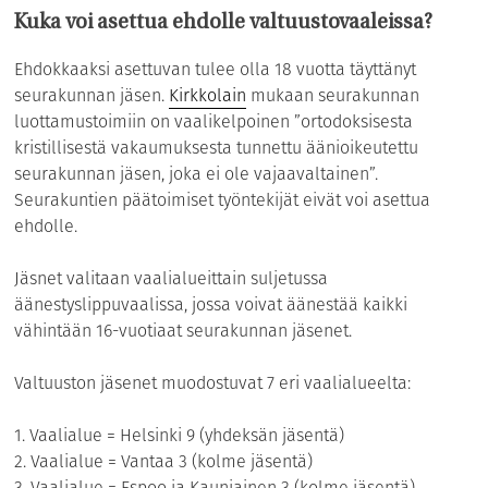
Kuka voi asettua ehdolle valtuustovaaleissa?
Ehdokkaaksi asettuvan tulee olla 18 vuotta täyttänyt
seurakunnan jäsen.
Kirkkolain
mukaan seurakunnan
luottamustoimiin on vaalikelpoinen ”ortodoksisesta
kristillisestä vakaumuksesta tunnettu äänioikeutettu
seurakunnan jäsen, joka ei ole vajaavaltainen”.
Seurakuntien päätoimiset työntekijät eivät voi asettua
ehdolle.
Jäsnet valitaan vaalialueittain suljetussa
äänestyslippuvaalissa, jossa voivat äänestää kaikki
vähintään 16-vuotiaat seurakunnan jäsenet.
Valtuuston jäsenet muodostuvat 7 eri vaalialueelta:
1. Vaalialue = Helsinki 9 (yhdeksän jäsentä)
2. Vaalialue = Vantaa 3 (kolme jäsentä)
3. Vaalialue = Espoo ja Kauniainen 3 (kolme jäsentä)