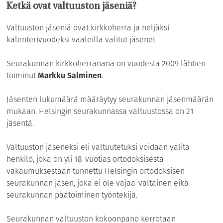
Ketkä ovat valtuuston jäseniä?
Valtuuston jäseniä ovat kirkkoherra ja neljäksi
kalenterivuodeksi vaaleilla valitut jäsenet.
Seurakunnan kirkkoherranana on vuodesta 2009 lähtien
toiminut
Markku Salminen
.
Jäsenten lukumäärä määräytyy seurakunnan jäsenmäärän
mukaan. Helsingin seurakunnassa valtuustossa on 21
jäsentä.
Valtuuston jäseneksi eli valtuutetuksi voidaan valita
henkilö, joka on yli 18-vuotias ortodoksisesta
vakaumuksestaan tunnettu Helsingin ortodoksisen
seurakunnan jäsen, joka ei ole vajaa-valtainen eikä
seurakunnan päätoiminen työntekijä.
Seurakunnan valtuuston kokoonpano kerrotaan