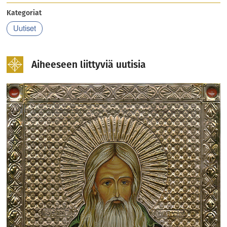
Kategoriat
Uutiset
Aiheeseen liittyviä uutisia