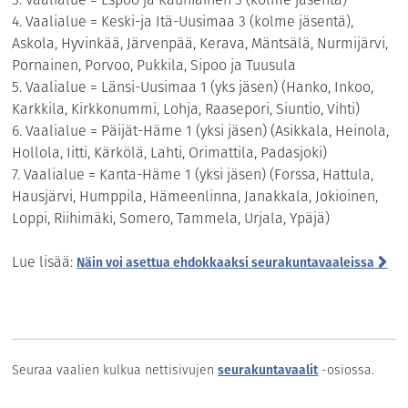
4. Vaalialue = Keski-ja Itä-Uusimaa 3 (kolme jäsentä),
Askola, Hyvinkää, Järvenpää, Kerava, Mäntsälä, Nurmijärvi,
Pornainen, Porvoo, Pukkila, Sipoo ja Tuusula
5. Vaalialue = Länsi-Uusimaa 1 (yks jäsen) (Hanko, Inkoo,
Karkkila, Kirkkonummi, Lohja, Raasepori, Siuntio, Vihti)
6. Vaalialue = Päijät-Häme 1 (yksi jäsen) (Asikkala, Heinola,
Hollola, Iitti, Kärkölä, Lahti, Orimattila, Padasjoki)
7. Vaalialue = Kanta-Häme 1 (yksi jäsen) (Forssa, Hattula,
Hausjärvi, Humppila, Hämeenlinna, Janakkala, Jokioinen,
Loppi, Riihimäki, Somero, Tammela, Urjala, Ypäjä)
Lue lisää:
Näin voi asettua ehdokkaaksi seurakuntavaaleissa
Seuraa vaalien kulkua nettisivujen
seurakuntavaalit
-osiossa.