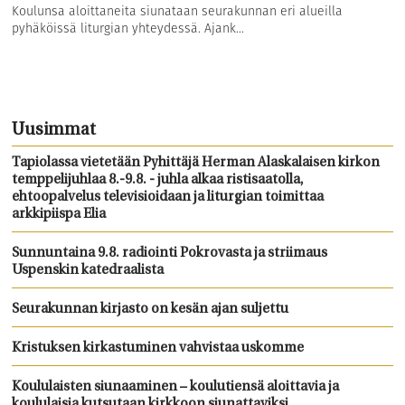
Koulunsa aloittaneita siunataan seurakunnan eri alueilla
pyhäköissä liturgian yhteydessä. Ajank...
Uusimmat
Tapiolassa vietetään Pyhittäjä Herman Alaskalaisen kirkon
temppelijuhlaa 8.-9.8. - juhla alkaa ristisaatolla,
ehtoopalvelus televisioidaan ja liturgian toimittaa
arkkipiispa Elia
Sunnuntaina 9.8. radiointi Pokrovasta ja striimaus
Uspenskin katedraalista
Seurakunnan kirjasto on kesän ajan suljettu
Kristuksen kirkastuminen vahvistaa uskomme
Koululaisten siunaaminen – koulutiensä aloittavia ja
koululaisia kutsutaan kirkkoon siunattaviksi