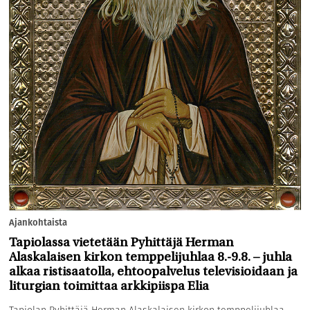
Ajankohtaista
Tapiolassa vietetään Pyhittäjä Herman
Alaskalaisen kirkon temppelijuhlaa 8.-9.8. – juhla
alkaa ristisaatolla, ehtoopalvelus televisioidaan ja
liturgian toimittaa arkkipiispa Elia
Tapiolan Pyhittäjä Herman Alaskalaisen kirkon temppelijuhlaa