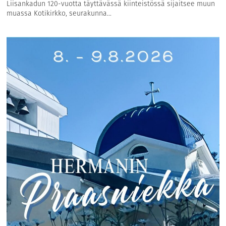
Liisankadun 120-vuotta täyttävässä kiinteistössä sijaitsee muun
muassa Kotikirkko, seurakunna...