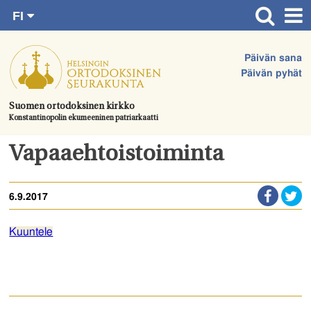
FI
Siirry
RU
Etusivu
SV
suoraan
Päivän sana
EN
Ajankohtaista
sisältöön.
Päivän pyhät
UA
Jumalanpalvelukset
Suomen ortodoksinen kirkko
Konstantinopolin ekumeeninen patriarkaatti
Juhlat & toimitukset
Kirkot
Vapaaehtoistoiminta
Apua & tukea
6.9.2017
Tule mukaan
Hautausmaa
Kuuntele
Yhteystiedot