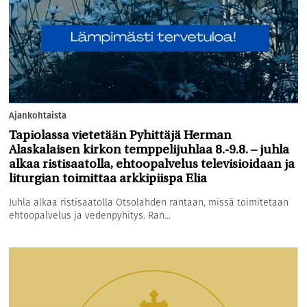
Ajankohtaista
Tapiolassa vietetään Pyhittäjä Herman
Alaskalaisen kirkon temppelijuhlaa 8.-9.8. – juhla
alkaa ristisaatolla, ehtoopalvelus televisioidaan ja
liturgian toimittaa arkkipiispa Elia
Juhla alkaa ristisaatolla Otsolahden rantaan, missä toimitetaan
ehtoopalvelus ja vedenpyhitys. Ran...