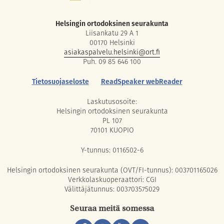
Helsingin ortodoksinen seurakunta
Liisankatu 29 A 1
00170 Helsinki
asiakaspalvelu.helsinki@ort.fi
Puh. 09 85 646 100
Tietosuojaseloste
ReadSpeaker webReader
Laskutusosoite:
Helsingin ortodoksinen seurakunta
PL 107
70101 KUOPIO
Y-tunnus: 0116502-6
Helsingin ortodoksinen seurakunta (OVT/FI-tunnus): 003701165026
Verkkolaskuoperaattori: CGI
Välittäjätunnus: 003703575029
Seuraa meitä somessa