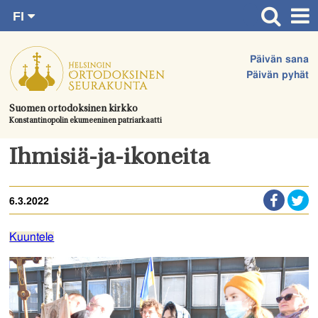
FI
Siirry
RU
Etusivu
SV
suoraan
Päivän sana
EN
Ajankohtaista
sisältöön.
Päivän pyhät
UA
Jumalanpalvelukset
Suomen ortodoksinen kirkko
Konstantinopolin ekumeeninen patriarkaatti
Juhlat & toimitukset
Kirkot
Ihmisiä-ja-ikoneita
Apua & tukea
6.3.2022
Tule mukaan
Hautausmaa
Kuuntele
Yhteystiedot