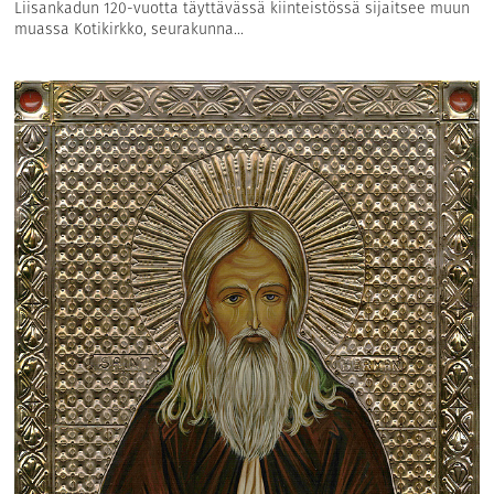
Liisankadun 120-vuotta täyttävässä kiinteistössä sijaitsee muun
muassa Kotikirkko, seurakunna...