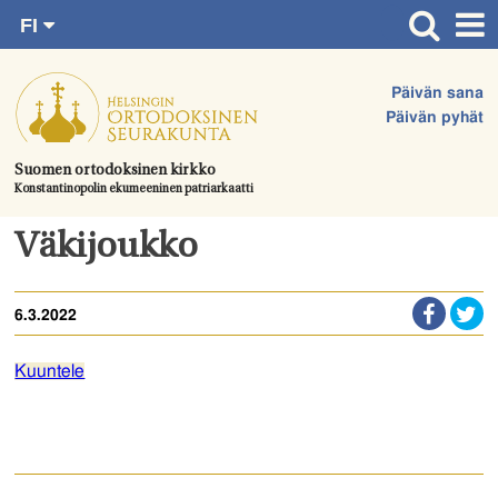
FI
Siirry
RU
Etusivu
SV
suoraan
Päivän sana
EN
Ajankohtaista
sisältöön.
Päivän pyhät
UA
Jumalanpalvelukset
Suomen ortodoksinen kirkko
Konstantinopolin ekumeeninen patriarkaatti
Juhlat & toimitukset
Kirkot
Väkijoukko
Apua & tukea
6.3.2022
Tule mukaan
Hautausmaa
Kuuntele
Yhteystiedot