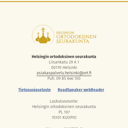
Helsingin ortodoksinen seurakunta
Liisankatu 29 A 1
00170 Helsinki
asiakaspalvelu.helsinki@ort.fi
Puh. 09 85 646 100
Tietosuojaseloste
ReadSpeaker webReader
Laskutusosoite:
Helsingin ortodoksinen seurakunta
PL 107
70101 KUOPIO