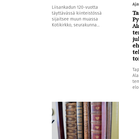
Aja
Liisankadun 120-vuotta
täyttävässä kiinteistössä
Ta
sijaitsee muun muassa
Py
Kotikirkko, seurakunna...
Al
te
ju
eh
te
to
Tap
Ala
tem
elo