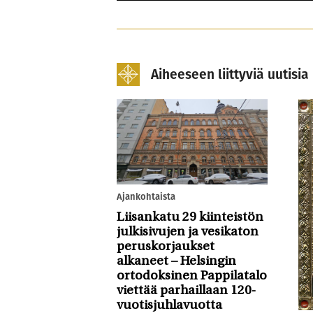
Aiheeseen liittyviä uutisia
Ajankohtaista
Liisankatu 29 kiinteistön
julkisivujen ja vesikaton
peruskorjaukset
alkaneet – Helsingin
ortodoksinen Pappilatalo
viettää parhaillaan 120-
vuotisjuhlavuotta