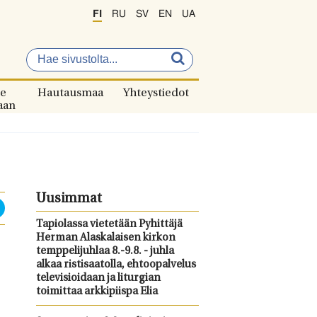
FI
RU
SV
EN
UA
e
Hautausmaa
Yhteystiedot
aan
Uusimmat
Tapiolassa vietetään Pyhittäjä
Herman Alaskalaisen kirkon
temppelijuhlaa 8.-9.8. - juhla
alkaa ristisaatolla, ehtoopalvelus
televisioidaan ja liturgian
toimittaa arkkipiispa Elia