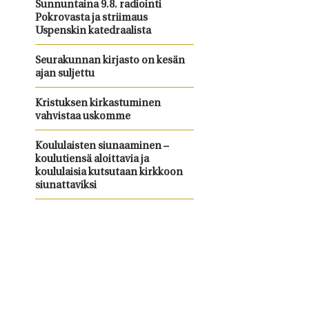
Sunnuntaina 9.8. radiointi
Pokrovasta ja striimaus
Uspenskin katedraalista
Seurakunnan kirjasto on kesän
ajan suljettu
Kristuksen kirkastuminen
vahvistaa uskomme
Koululaisten siunaaminen –
koulutiensä aloittavia ja
koululaisia kutsutaan kirkkoon
siunattaviksi