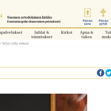
Suomen ortodoksinen kirkko
Päivän
Päivän
Konstantinopolin ekumeeninen patriarkaatti
sana
pyhät
npalvelukset
Juhlat &
Kirkot
Apua &
Tul
toimitukset
tukea
muk
»
Tanja-Lotta Hakala