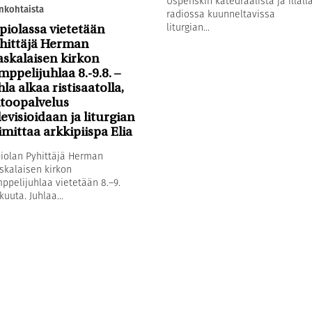
Uspenskin katedraalista ja illall
nkohtaista
radiossa kuunneltavissa
liturgian...
piolassa vietetään
hittäjä Herman
askalaisen kirkon
mppelijuhlaa 8.-9.8. –
hla alkaa ristisaatolla,
toopalvelus
levisioidaan ja liturgian
imittaa arkkipiispa Elia
iolan Pyhittäjä Herman
skalaisen kirkon
ppelijuhlaa vietetään 8.–9.
kuuta. Juhlaa...