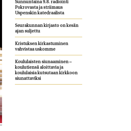
Sunnuntaina 9.8. radiointi
Pokrovasta ja striimaus
Uspenskin katedraalista
Seurakunnan kirjasto on kesän
ajan suljettu
Kristuksen kirkastuminen
vahvistaa uskomme
Koululaisten siunaaminen –
koulutiensä aloittavia ja
koululaisia kutsutaan kirkkoon
siunattaviksi