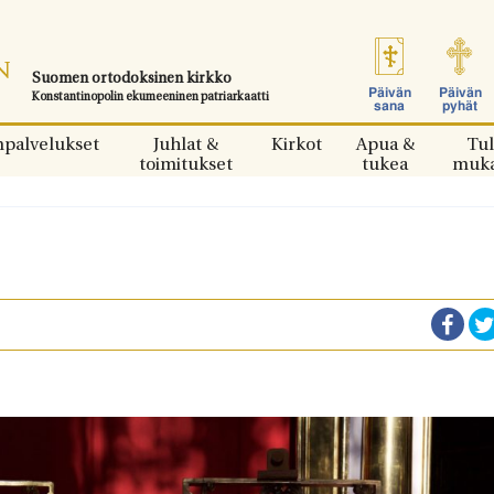
Suomen ortodoksinen kirkko
Päivän
Päivän
Konstantinopolin ekumeeninen patriarkaatti
sana
pyhät
npalvelukset
Juhlat &
Kirkot
Apua &
Tul
toimitukset
tukea
muk