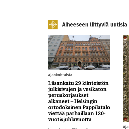
Aiheeseen liittyviä uutisia
Ajankohtaista
Liisankatu 29 kiinteistön
julkisivujen ja vesikaton
peruskorjaukset
alkaneet – Helsingin
ortodoksinen Pappilatalo
viettää parhaillaan 120-
vuotisjuhlavuotta
Aja