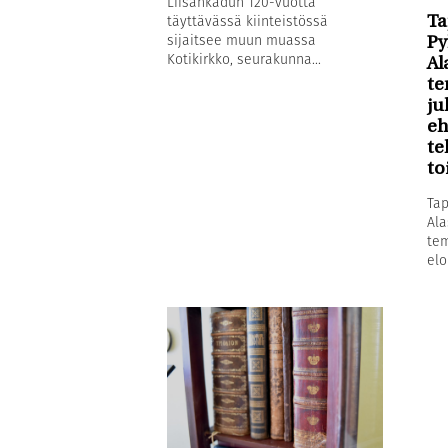
Liisankadun 120-vuotta
täyttävässä kiinteistössä
Ta
sijaitsee muun muassa
Py
Kotikirkko, seurakunna...
Al
te
ju
eh
te
to
Tap
Ala
tem
elo