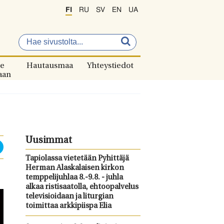
FI
RU
SV
EN
UA
e
Hautausmaa
Yhteystiedot
aan
Uusimmat
Tapiolassa vietetään Pyhittäjä
Herman Alaskalaisen kirkon
temppelijuhlaa 8.-9.8. - juhla
alkaa ristisaatolla, ehtoopalvelus
televisioidaan ja liturgian
toimittaa arkkipiispa Elia