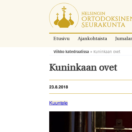
Siirry
suoraan
sisältöön.
Etusivu
Ajankohtaista
Jumala
Viikko katedraalissa
»
Kuninkaan ovet
Murupolku:
Kuninkaan ovet
23.8.2018
Kuuntele