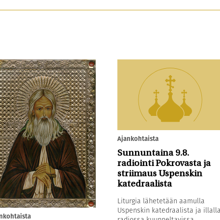
Ajankohtaista
Sunnuntaina 9.8.
radiointi Pokrovasta ja
striimaus Uspenskin
katedraalista
Liturgia lähetetään aamulla
Uspenskin katedraalista ja illall
nkohtaista
radiossa kuunneltavissa