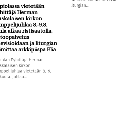
liturgian...
piolassa vietetään
hittäjä Herman
askalaisen kirkon
mppelijuhlaa 8.-9.8. –
hla alkaa ristisaatolla,
toopalvelus
levisioidaan ja liturgian
imittaa arkkipiispa Elia
iolan Pyhittäjä Herman
skalaisen kirkon
ppelijuhlaa vietetään 8.–9.
kuuta. Juhlaa...