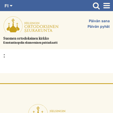
FI
Siirry
RU
Etusivu
SV
suoraan
Päivän sana
EN
Ajankohtaista
sisältöön.
Päivän pyhät
UA
Jumalanpalvelukset
Suomen ortodoksinen kirkko
Konstantinopolin ekumeeninen patriarkaatti
Juhlat & toimitukset
Kirkot
:
Apua & tukea
Tule mukaan
Hautausmaa
Yhteystiedot