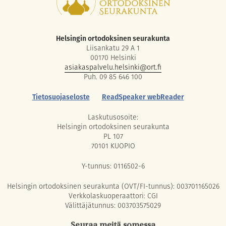
Helsingin ortodoksinen seurakunta
Liisankatu 29 A 1
00170 Helsinki
asiakaspalvelu.helsinki@ort.fi
Puh. 09 85 646 100
Tietosuojaseloste
ReadSpeaker webReader
Laskutusosoite:
Helsingin ortodoksinen seurakunta
PL 107
70101 KUOPIO
Y-tunnus: 0116502-6
Helsingin ortodoksinen seurakunta (OVT/FI-tunnus): 003701165026
Verkkolaskuoperaattori: CGI
Välittäjätunnus: 003703575029
Seuraa meitä somessa