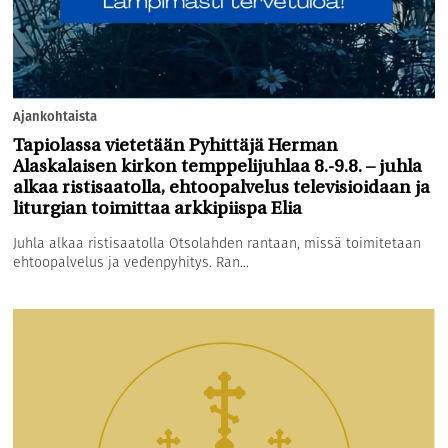
Ajankohtaista
Tapiolassa vietetään Pyhittäjä Herman
Alaskalaisen kirkon temppelijuhlaa 8.-9.8. – juhla
alkaa ristisaatolla, ehtoopalvelus televisioidaan ja
liturgian toimittaa arkkipiispa Elia
Juhla alkaa ristisaatolla Otsolahden rantaan, missä toimitetaan
ehtoopalvelus ja vedenpyhitys. Ran...