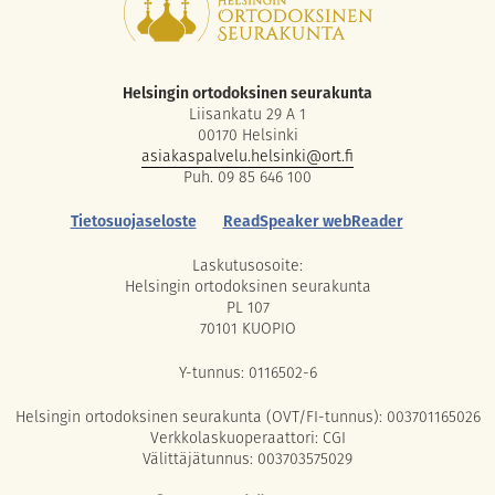
Helsingin ortodoksinen seurakunta
Liisankatu 29 A 1
00170 Helsinki
asiakaspalvelu.helsinki@ort.fi
Puh. 09 85 646 100
Tietosuojaseloste
ReadSpeaker webReader
Laskutusosoite:
Helsingin ortodoksinen seurakunta
PL 107
70101 KUOPIO
Y-tunnus: 0116502-6
Helsingin ortodoksinen seurakunta (OVT/FI-tunnus): 003701165026
Verkkolaskuoperaattori: CGI
Välittäjätunnus: 003703575029