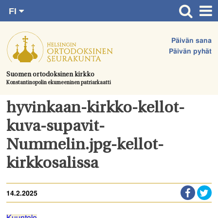
FI
Siirry
RU
Etusivu
SV
suoraan
Päivän sana
EN
Ajankohtaista
sisältöön.
Päivän pyhät
UA
Jumalanpalvelukset
Suomen ortodoksinen kirkko
Konstantinopolin ekumeeninen patriarkaatti
Juhlat & toimitukset
Kirkot
hyvinkaan-kirkko-kellot-
Apua & tukea
kuva-supavit-
Tule mukaan
Nummelin.jpg-kellot-
Hautausmaa
kirkkosalissa
Yhteystiedot
14.2.2025