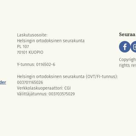
Laskutusosoite:
Seuraa
Helsingin ortodoksinen seurakunta
PL 107
70101 KUOPIO
Copyrigh
Y-tunnus: 0116502-6
rights re
Helsingin ortodoksinen seurakunta (OVT/FI-tunnus):
der
003701165026
Verkkolaskuoperaattori: CGI
Välittäjätunnus: 003703575029