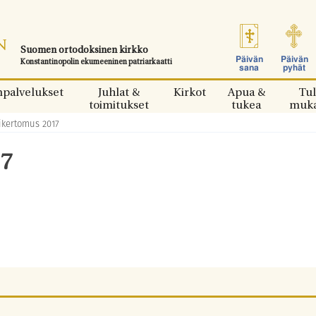
Suomen ortodoksinen kirkko
Päivän
Päivän
Konstantinopolin ekumeeninen patriarkaatti
sana
pyhät
npalvelukset
Juhlat &
Kirkot
Apua &
Tul
toimitukset
tukea
muk
ikertomus 2017
17