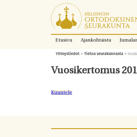
Siirry
suoraan
sisältöön.
Etusivu
Ajankohtaista
Jumala
Yhteystiedot
»
Tietoa seurakunnasta
»
Vuos
Murupolku:
Vuosikertomus 20
Kuuntele