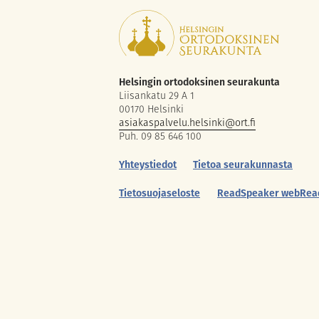
Helsingin ortodoksinen seurakunta
Liisankatu 29 A 1
00170 Helsinki
asiakaspalvelu.helsinki@ort.fi
Puh. 09 85 646 100
Yhteystiedot
Tietoa seurakunnasta
Tietosuojaseloste
ReadSpeaker webRea