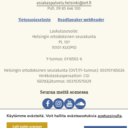
asiakaspalvelu.helsinki@ort.fi
Puh. 09 85 646 100
Tietosuojaseloste
ReadSpeaker webReader
Laskutusosoite:
Helsingin ortodoksinen seurakunta
PL 107
70101 KUOPIO
Y-tunnus: 0116502-6
Helsingin ortodoksinen seurakunta (OVT/FI-tunnus): 003701165026
Verkkolaskuoperaattori: CGI
Välittäjätunnus: 003703575029
Seuraa meitä somessa
Copyright © 2026 Orthodox Parish of Helsinki. All rights reserved.
Käytämme evästeitä. Voit hallita evästeasetuksia
asetussivulla
.
Salli kaikki evästeet