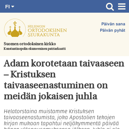
FI
Siirry
RU
Etusivu
SV
suoraan
Päivän sana
EN
Ajankohtaista
sisältöön.
Päivän pyhät
UA
Jumalanpalvelukset
Suomen ortodoksinen kirkko
Konstantinopolin ekumeeninen patriarkaatti
Juhlat & toimitukset
Kirkot
Adam korotetaan taivaaseen
Apua & tukea
– Kristuksen
Tule mukaan
taivaaseenastuminen on
Hautausmaa
meidän jokaisen juhla
Yhteystiedot
Helatorstaina muistamme Kristuksen
taivaaseenastumista, joka Apostolien tekojen
kirjan mukaan tapahtui neljäkymmentä päivää