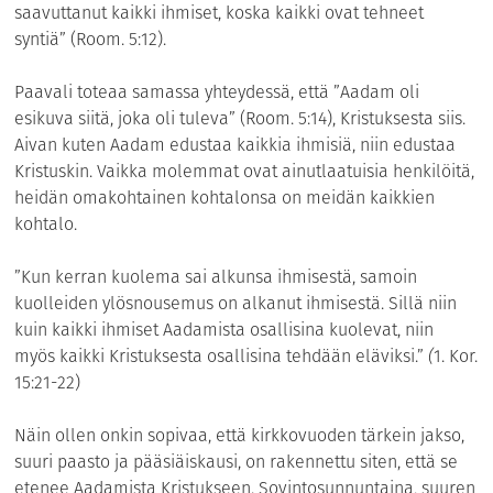
saavuttanut kaikki ihmiset, koska kaikki ovat tehneet
syntiä” (Room. 5:12).
Paavali toteaa samassa yhteydessä, että ”Aadam oli
esikuva siitä, joka oli tuleva” (Room. 5:14), Kristuksesta siis.
Aivan kuten Aadam edustaa kaikkia ihmisiä, niin edustaa
Kristuskin. Vaikka molemmat ovat ainutlaatuisia henkilöitä,
heidän omakohtainen kohtalonsa on meidän kaikkien
kohtalo.
”Kun kerran kuolema sai alkunsa ihmisestä, samoin
kuolleiden ylösnousemus on alkanut ihmisestä. Sillä niin
kuin kaikki ihmiset Aadamista osallisina kuolevat, niin
myös kaikki Kristuksesta osallisina tehdään eläviksi.”
(
1. Kor.
15:21-22)
Näin ollen onkin sopivaa, että kirkkovuoden tärkein jakso,
suuri paasto ja pääsiäiskausi, on rakennettu siten, että se
etenee Aadamista Kristukseen. Sovintosunnuntaina, suuren