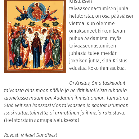
Kristuksen
taivaaseenastumisen juhla,
helatorstai, on osa pääsiäisen
viettoa. Kun olemme
omaksuneet kirkon tavan
puhua Aadamista, myös
taivaaseenastumisen
juhlasta tulee meidän
jokaisen juhla, sillä Kristus
edustaa koko ihmissukua.
Oi Kristus, Sinä laskeuduit
taivaasta alas maan päälle ja herätit kuolleista alhaalla
tuonelassa maanneen Aadamin ihmisluonnon. Jumalana
Sinä veit sen kanssasi ylös taivaaseen ja saatoit istumaan
Isäsi valtaistuimelle, oi armollinen ja ihmisiä rakastava.
(
Helatorstain aamupalveluksesta)
Rovasti Mikael Sundkvist