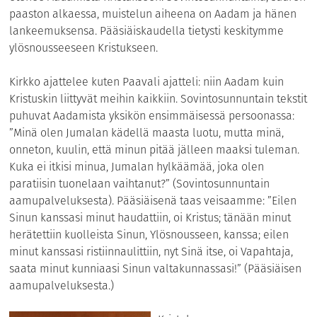
paaston alkaessa, muistelun aiheena on Aadam ja hänen
lankeemuksensa. Pääsiäiskaudella tietysti keskitymme
ylösnousseeseen Kristukseen.
Kirkko ajattelee kuten Paavali ajatteli: niin Aadam kuin
Kristuskin liittyvät meihin kaikkiin. Sovintosunnuntain tekstit
puhuvat Aadamista yksikön ensimmäisessä persoonassa:
”Minä olen Jumalan kädellä maasta luotu, mutta minä,
onneton, kuulin, että minun pitää jälleen maaksi tuleman.
Kuka ei itkisi minua, Jumalan hylkäämää, joka olen
paratiisin tuonelaan vaihtanut?” (Sovintosunnuntain
aamupalveluksesta). Pääsiäisenä taas veisaamme: ”Eilen
Sinun kanssasi minut haudattiin, oi Kristus; tänään minut
herätettiin kuolleista Sinun, Ylösnousseen, kanssa; eilen
minut kanssasi ristiinnaulittiin, nyt Sinä itse, oi Vapahtaja,
saata minut kunniaasi Sinun valtakunnassasi!” (Pääsiäisen
aamupalveluksesta.)