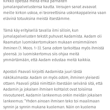
Kirkko opettaa meitä ehkä parhaiten
jumalanpalvelustensa kautta. Veisujen sanat avaavat
meille kirkon uskoa, ei teoreettisina uskonkappaleina vaan
elävinä totuuksina meistä itsestämme.
Tämä käy erityisellä tavalla ilmi silloin, kun
jumalapalvelusten tekstit puhuvat Aadamista. Aadam oli
Raamatun luomiskertomuksen mukaan ensimmäinen
ihminen (1. Moos. 1–3). Sana
adam
tarkoittaa myös ihmistä
yleensä. Jo luomiskertomus siis ohjaa meitä
ymmärtämään, että Aadam edustaa meitä kaikkia.
Apostoli Paavali kirjoitti Aadamista juuri tästä
näkökulmasta: Aadam on myös
adam
, ihminen yleisesti
ottaen. Paavali pitää nimittäin itsestään selvänä sitä, että
Aadamin ja jokaisen ihmisen kohtalot ovat toisiinsa
nivoutuneet. Aadamin lankeemus onkin meidän jokaisen
lankeemus: ”Yhden ainoan ihmisen teko toi maailmaan
synnin ja synnin mukana kuoleman. Näin on kuolema