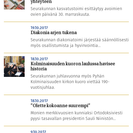
yhteyteen
Seurakunnan kasvatustoimi esittäytyy avoimien
ovien päivänä 30. marraskuuta.
19.10.2017
Diakonia arjen tukena
Seurakunnan diakoniatoimi järjestää säännöllisesti
myös osallistumista ja hyvinvointia...
18.10.2017
Kolminaisuuden kuoron laulussa havisee
historia
Seurakunnan juhlavuonna myös Pyhän
Kolminaisuuden kirkon kuoro viettää 190-
vuotisjuhlaa.
18.10.2017
”Olette kokoanne suurempi”
Monien merkkivuosien kunniaksi Ortodoksiviesti
pyysi tasavallan presidentin Sauli Niinistön...
9.10.2017