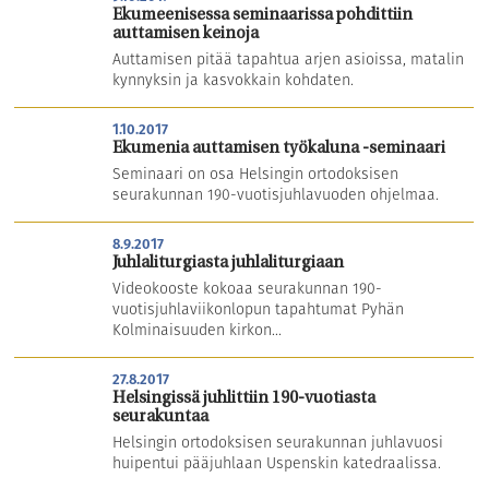
Ekumeenisessa seminaarissa pohdittiin
auttamisen keinoja
Auttamisen pitää tapahtua arjen asioissa, matalin
kynnyksin ja kasvokkain kohdaten.
1.10.2017
Ekumenia auttamisen työkaluna -seminaari
Seminaari on osa Helsingin ortodoksisen
seurakunnan 190-vuotisjuhlavuoden ohjelmaa.
8.9.2017
Juhlaliturgiasta juhlaliturgiaan
Videokooste kokoaa seurakunnan 190-
vuotisjuhlaviikonlopun tapahtumat Pyhän
Kolminaisuuden kirkon...
27.8.2017
Helsingissä juhlittiin 190-vuotiasta
seurakuntaa
Helsingin ortodoksisen seurakunnan juhlavuosi
huipentui pääjuhlaan Uspenskin katedraalissa.