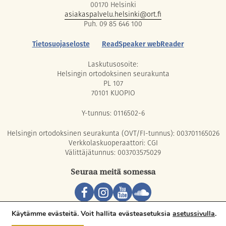
00170 Helsinki
asiakaspalvelu.helsinki@ort.fi
Puh. 09 85 646 100
Tietosuojaseloste
ReadSpeaker webReader
Laskutusosoite:
Helsingin ortodoksinen seurakunta
PL 107
70101 KUOPIO
Y-tunnus: 0116502-6
Helsingin ortodoksinen seurakunta (OVT/FI-tunnus): 003701165026
Verkkolaskuoperaattori: CGI
Välittäjätunnus: 003703575029
Seuraa meitä somessa
Copyright © 2026 Orthodox Parish of Helsinki. All rights reserved.
Käytämme evästeitä. Voit hallita evästeasetuksia
asetussivulla
.