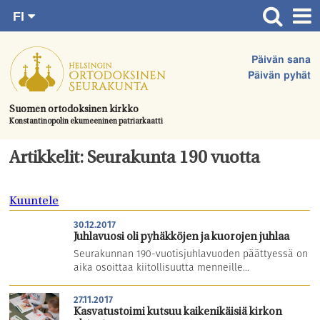
FI
Siirry
RU
Etusivu
SV
suoraan
Päivän sana
EN
Ajankohtaista
sisältöön.
Päivän pyhät
UA
Jumalanpalvelukset
Suomen ortodoksinen kirkko
Konstantinopolin ekumeeninen patriarkaatti
Juhlat & toimitukset
Kirkot
Artikkelit: Seurakunta 190 vuotta
Apua & tukea
Kuuntele
Tule mukaan
30.12.2017
Hautausmaa
Juhlavuosi oli pyhäkköjen ja kuorojen juhlaa
Seurakunnan 190-vuotisjuhlavuoden päättyessä on
Yhteystiedot
aika osoittaa kiitollisuutta menneille...
27.11.2017
Kasvatustoimi kutsuu kaikenikäisiä kirkon