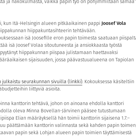
istä ja näkökulmasta, vaikka papin työ on pohjimmiltaan samaa”
i, kun Itä-Helsingin alueen pitkäaikainen pappi
Joosef Vola
hiippakunnan hiippakuntasihteerin tehtävään.
ksessaan isä Joosefille eron papin toimesta saatuaan piispalt
tää isä Joosef Volaa sitoutuneesta ja ansiokkaasta työstä
 pyytänyt hiippakunnan piispaa julistamaan haettavaksi
äräaikaisen sijaisuuden, jossa päävastuualueena on Tapiolan
julkaistu seurakunnan sivuilla (linkki)
. Kokouksessa käsiteltiin
udjetteihin liittyviä asioita.
inna kanttorin tehtävä, johon on ainoana ehdolla kanttori
hdolla oleva Minna Bovellan-Järvinen pääsee tutustumaan
iispa Elian määräyksellä hän toimii kanttorin sijaisena 1.7.–
ntuu päättämään kanttorin valinnasta sekä kahden papin toimen
taavan papin sekä Lohjan alueen papin toimien täyttämisestä