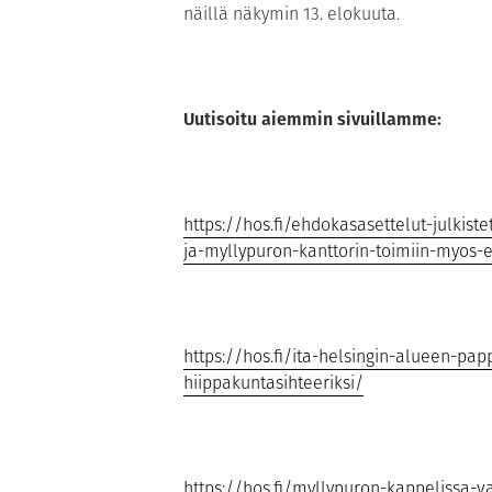
näillä näkymin 13. elokuuta.
Uutisoitu aiemmin sivuillamme:
https://hos.fi/ehdokasasettelut-julkis
ja-myllypuron-kanttorin-toimiin-myos-
https://hos.fi/ita-helsingin-alueen-pap
hiippakuntasihteeriksi/
https://hos.fi/myllypuron-kappelissa-