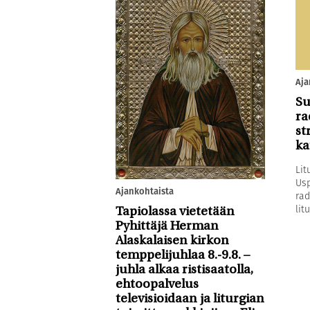
Aja
Su
ra
st
ka
Lit
Usp
Ajankohtaista
rad
litu
Tapiolassa vietetään
Pyhittäjä Herman
Alaskalaisen kirkon
temppelijuhlaa 8.-9.8. –
juhla alkaa ristisaatolla,
ehtoopalvelus
televisioidaan ja liturgian