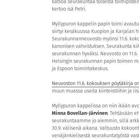
katsoa seurakuntaa toisesta toimipiste
kertoo isä Petri.
Myllypuron kappelin papin toimi avautu
siirtyi kesäkuussa Kuopion ja Karjalan 
Seurakunnanneuvosto myönsi 11.6. kokou
kanonisen vahvistuksen. Seurakunta kiit
seurakunnan hyväksi. Neuvosto on 11.6.
Helsingin seurakunnan papin toimen mä
ja Espoon toimintakeskus.
Neuvoston 11.6. kokouksen pöytäkirja on 
muun muassa useita kiinteistöihin ja lisäb
Myllypuron kappelissa on niin ikään avo
Minna Bovellan-Järvinen
. Tehtävään e
seurakuntaamme jo aiemmin, sillä arkkip
30.9. välisenä aikana. Valtuusto kokoo
venäjänkielisestä seurakuntatyöstä vas