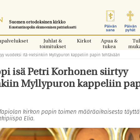
Suomen ortodoksinen kirkko
Päivän
Päivän
Konstantinopolin ekumeeninen patriarkaatti
sana
pyhät
npalvelukset
Juhlat &
Kirkot
Apua &
Tul
toimitukset
tukea
muk
tyy vuodeksi Itä-Helsinkiin Myllypuron kappeliin papin tehtävään
i isä Petri Korhonen siirtyy
nkiin Myllypuron kappeliin pa
 Tapiolan kirkon papin toimen määräaikaisesta täytt
kipiispa Elia.