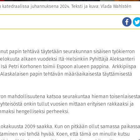
 katedraalissa juhannuksena 2024. Teksti ja kuva: Vlada Wahlstén
nut papin tehtävä täytetään seurakunnan sisäisen työkierron
. elokuuta alkaen vuodeksi Itä-Helsinkiin Pyhittäjä Aleksanteri
 Isä Petri Korhonen toimii Espoon alueen pappina. Arkkipiispa
Alaskalaisen papin tehtävän määräaikaisesta täyttämisestä
rron mahdollisuutena katsoa seurakuntaa hieman toisenlaisest
teisöstä onkin tullut vuosien mittaan erityisen rakkaaksi ja
maksi hengelliseksi perheeksi.
lokakuusta 2009 saakka. Kun on pitkään ollut samassa paikassa
ttaminen voi tehdä hyvää. Koen, että tämä on minulle kutsu