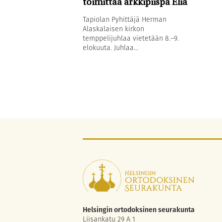
toimittaa arkkipiispa Elia
Tapiolan Pyhittäjä Herman
Alaskalaisen kirkon
temppelijuhlaa vietetään 8.–9.
elokuuta. Juhlaa...
Helsingin ortodoksinen seurakunta
Liisankatu 29 A 1