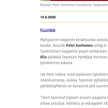
Rovasti Petri Korhonen kuvattuna Uspenskin
15.6.2026
Kuuntele
Myllypuron kappelin kesäkuussa avautu
kautta. Rovasti
Petri Korhonen
siirtyy 8
Syväriläisen kappeliin papin tehtävään.
Elia
päättää Tapiolan Pyhittäjä Herman 
työnkierron aikana.
Isä Petri näkee määräaikaisen työnkie
näkökulmasta, vaikka Tapiolan pyhäkköyh
pyhäkköyhteisö on kasvanut yhä suurem
”Olen toiminut Espoon alueen pappina 
alkaa urautua. Vaihtelu ja etäisyyden o