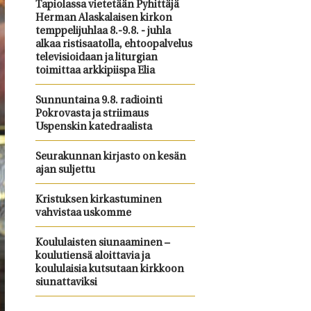
Tapiolassa vietetään Pyhittäjä
Herman Alaskalaisen kirkon
temppelijuhlaa 8.-9.8. - juhla
alkaa ristisaatolla, ehtoopalvelus
televisioidaan ja liturgian
toimittaa arkkipiispa Elia
Sunnuntaina 9.8. radiointi
Pokrovasta ja striimaus
Uspenskin katedraalista
Seurakunnan kirjasto on kesän
ajan suljettu
Kristuksen kirkastuminen
vahvistaa uskomme
Koululaisten siunaaminen –
koulutiensä aloittavia ja
koululaisia kutsutaan kirkkoon
siunattaviksi