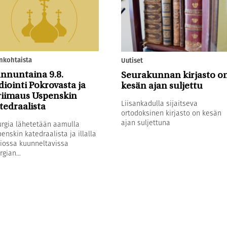
nkohtaista
Uutiset
nnuntaina 9.8.
Seurakunnan kirjasto o
diointi Pokrovasta ja
kesän ajan suljettu
riimaus Uspenskin
Liisankadulla sijaitseva
tedraalista
ortodoksinen kirjasto on kesän
ajan suljettuna
urgia lähetetään aamulla
enskin katedraalista ja illalla
iossa kuunneltavissa
rgian...