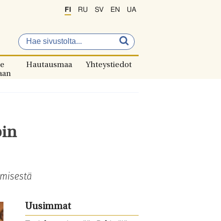
FI
RU
SV
EN
UA
e
Hautausmaa
Yhteystiedot
aan
pin
ämisestä
Uusimmat