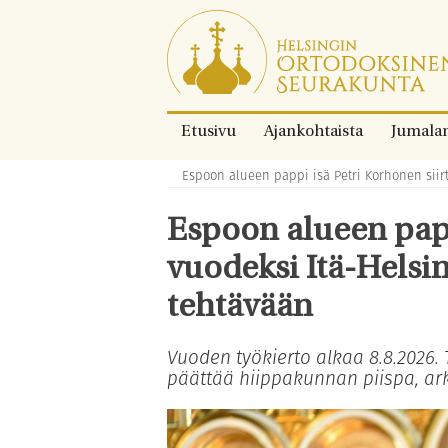
Siirry
suoraan
sisältöön.
Etusivu
Ajankohtaista
Jumala
Espoon alueen pappi isä Petri Korhonen siir
Murupolku:
Espoon alueen papp
vuodeksi Itä-Helsi
tehtävään
Vuoden työkierto alkaa 8.8.2026.
päättää hiippakunnan piispa, ark