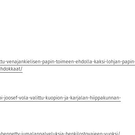
tettu-venajankielisen-papin-toimeen-ehdolla-kaksi-lohjan-papin
ehdokkaat/
pi-joosef-vola-valittu-kuopion-ja-karjalan-hiippakunnan-
vahennetty-jumalanpalveluksia-henkilostovajeen-vuoksi/