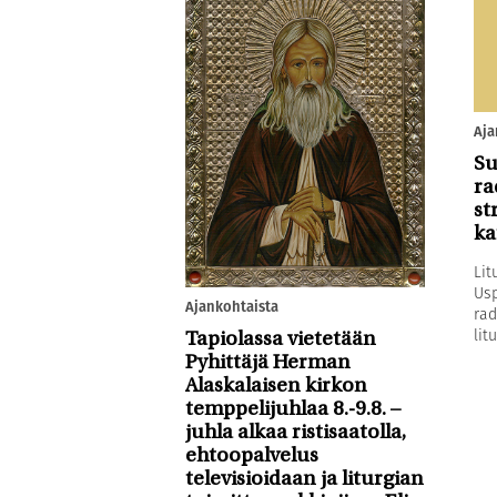
Aja
Su
ra
st
ka
Lit
Usp
Ajankohtaista
rad
litu
Tapiolassa vietetään
Pyhittäjä Herman
Alaskalaisen kirkon
temppelijuhlaa 8.-9.8. –
juhla alkaa ristisaatolla,
ehtoopalvelus
televisioidaan ja liturgian