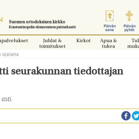
Suomen ortodoksinen kirkko
Päivän
Päivän
Konstantinopolin ekumeeninen patriarkaatti
sana
pyhät
npalvelukset
Juhlat &
Kirkot
Apua &
Tul
toimitukset
tukea
muk
n sijaisena
tti seurakunnan tiedottajan
 asti.