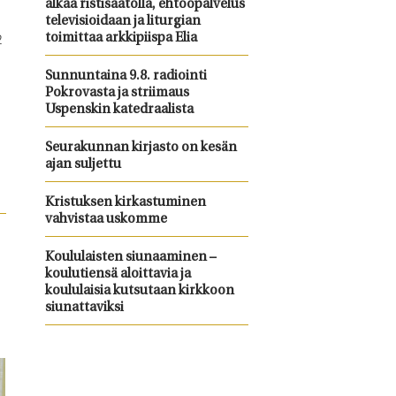
alkaa ristisaatolla, ehtoopalvelus
televisioidaan ja liturgian
2
toimittaa arkkipiispa Elia
Sunnuntaina 9.8. radiointi
Pokrovasta ja striimaus
Uspenskin katedraalista
Seurakunnan kirjasto on kesän
ajan suljettu
Kristuksen kirkastuminen
vahvistaa uskomme
Koululaisten siunaaminen –
koulutiensä aloittavia ja
koululaisia kutsutaan kirkkoon
siunattaviksi