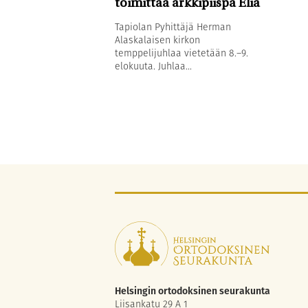
toimittaa arkkipiispa Elia
Tapiolan Pyhittäjä Herman
Alaskalaisen kirkon
temppelijuhlaa vietetään 8.–9.
elokuuta. Juhlaa...
Helsingin ortodoksinen seurakunta
Liisankatu 29 A 1