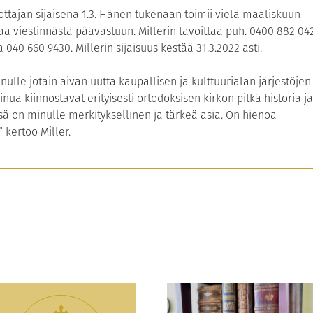
ottajan sijaisena 1.3. Hänen tukenaan toimii vielä maaliskuun
aa viestinnästä päävastuun. Millerin tavoittaa puh. 0400 882 04
040 660 9430. Millerin sijaisuus kestää 31.3.2022 asti.
ulle jotain aivan uutta kaupallisen ja kulttuurialan järjestöjen
ua kiinnostavat erityisesti ortodoksisen kirkon pitkä historia ja
nsä on minulle merkityksellinen ja tärkeä asia. On hienoa
 kertoo Miller.