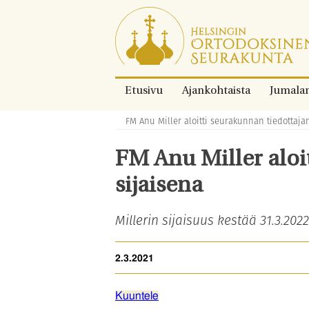
Siirry
suoraan
sisältöön.
Etusivu
Ajankohtaista
Jumala
FM Anu Miller aloitti seurakunnan tiedottaja
Murupolku:
FM Anu Miller aloi
sijaisena
Millerin sijaisuus kestää 31.3.2022
2.3.2021
Kuuntele