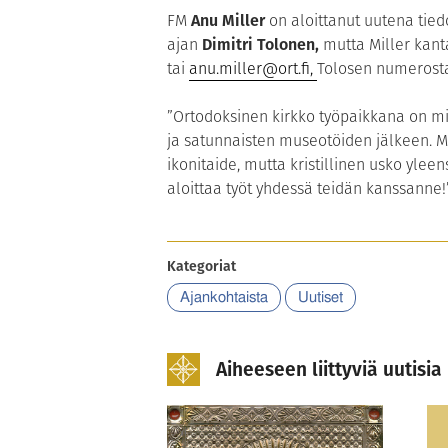
FM
Anu Miller
on aloittanut uutena tied
ajan
Dimitri Tolonen,
mutta Miller kant
tai
anu.miller@ort.fi
,
Tolosen numerosta 
”Ortodoksinen kirkko työpaikkana on min
ja satunnaisten museotöiden jälkeen. Min
ikonitaide, mutta kristillinen usko ylee
aloittaa työt yhdessä teidän kanssanne!”
Kategoriat
Ajankohtaista
Uutiset
Aiheeseen liittyviä uutisia