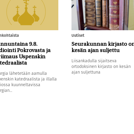
nkohtaista
Uutiset
nnuntaina 9.8.
Seurakunnan kirjasto o
diointi Pokrovasta ja
kesän ajan suljettu
riimaus Uspenskin
Liisankadulla sijaitseva
tedraalista
ortodoksinen kirjasto on kesän
ajan suljettuna
urgia lähetetään aamulla
enskin katedraalista ja illalla
iossa kuunneltavissa
rgian...