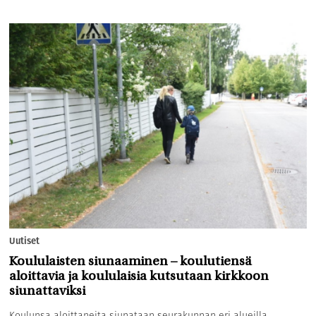
Uutiset
Koululaisten siunaaminen – koulutiensä
aloittavia ja koululaisia kutsutaan kirkkoon
siunattaviksi
Koulunsa aloittaneita siunataan seurakunnan eri alueilla