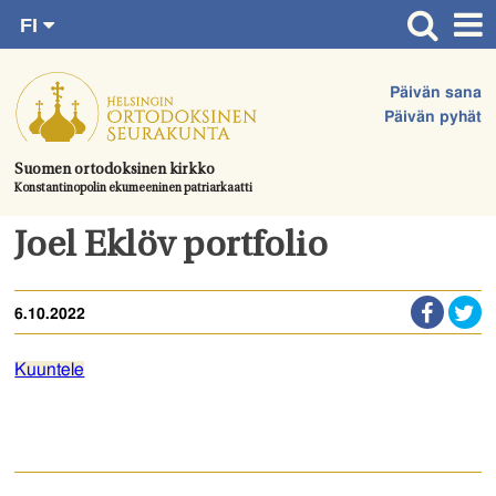
FI
Siirry
RU
Etusivu
SV
suoraan
Päivän sana
EN
Ajankohtaista
sisältöön.
Päivän pyhät
UA
Jumalanpalvelukset
Suomen ortodoksinen kirkko
Konstantinopolin ekumeeninen patriarkaatti
Juhlat & toimitukset
Kirkot
Joel Eklöv portfolio
Apua & tukea
6.10.2022
Tule mukaan
Hautausmaa
Kuuntele
Yhteystiedot