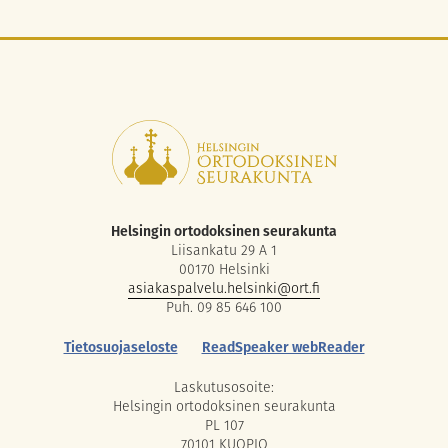
Helsingin ortodoksinen seurakunta
Liisankatu 29 A 1
00170 Helsinki
asiakaspalvelu.helsinki@ort.fi
Puh. 09 85 646 100
Tietosuojaseloste
ReadSpeaker webReader
Laskutusosoite:
Helsingin ortodoksinen seurakunta
PL 107
70101 KUOPIO