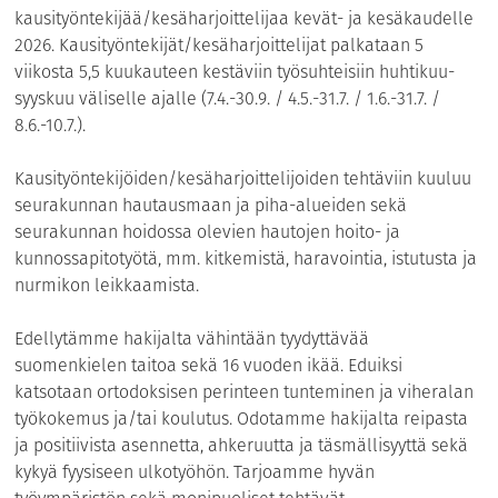
kausityöntekijää/kesäharjoittelijaa kevät- ja kesäkaudelle
2026. Kausityöntekijät/kesäharjoittelijat palkataan 5
viikosta 5,5 kuukauteen kestäviin työsuhteisiin huhtikuu-
syyskuu väliselle ajalle (7.4.-30.9. / 4.5.-31.7. / 1.6.-31.7. /
8.6.-10.7.).
Kausityöntekijöiden/kesäharjoittelijoiden tehtäviin kuuluu
seurakunnan hautausmaan ja piha-alueiden sekä
seurakunnan hoidossa olevien hautojen hoito- ja
kunnossapitotyötä, mm. kitkemistä, haravointia, istutusta ja
nurmikon leikkaamista.
Edellytämme hakijalta vähintään tyydyttävää
suomenkielen taitoa sekä 16 vuoden ikää. Eduiksi
katsotaan ortodoksisen perinteen tunteminen ja viheralan
työkokemus ja/tai koulutus. Odotamme hakijalta reipasta
ja positiivista asennetta, ahkeruutta ja täsmällisyyttä sekä
kykyä fyysiseen ulkotyöhön. Tarjoamme hyvän