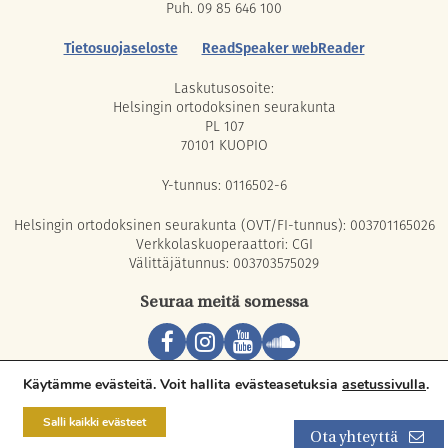
Puh. 09 85 646 100
Tietosuojaseloste
ReadSpeaker webReader
Laskutusosoite:
Helsingin ortodoksinen seurakunta
PL 107
70101 KUOPIO
Y-tunnus: 0116502-6
Helsingin ortodoksinen seurakunta (OVT/FI-tunnus): 003701165026
Verkkolaskuoperaattori: CGI
Välittäjätunnus: 003703575029
Seuraa meitä somessa
Copyright © 2026 Orthodox Parish of Helsinki. All rights reserved.
Käytämme evästeitä. Voit hallita evästeasetuksia
asetussivulla
.
Salli kaikki evästeet
Ota yhteyttä