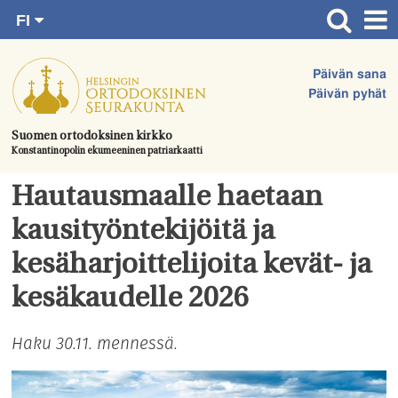
FI
Siirry
RU
Etusivu
SV
suoraan
Päivän sana
EN
Ajankohtaista
sisältöön.
Päivän pyhät
UA
Jumalanpalvelukset
Suomen ortodoksinen kirkko
Konstantinopolin ekumeeninen patriarkaatti
Juhlat & toimitukset
Kirkot
Hautausmaalle haetaan
Apua & tukea
kausityöntekijöitä ja
Tule mukaan
kesäharjoittelijoita kevät- ja
Hautausmaa
kesäkaudelle 2026
Yhteystiedot
Haku 30.11. mennessä.