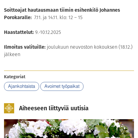
Soittoajat hautausmaan tiimin esihenkilö Johannes
Porokaralle:
7.11. ja 14.11. klo: 12 – 15
Haastattelut:
9.-10.12.2025
Ilmoitus valituille:
joulukuun neuvoston kokouksen (18.12.)
jälkeen
Kategoriat
Ajankohtaista
Avoimet työpaikat
Aiheeseen liittyviä uutisia