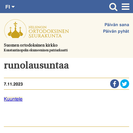
FI
Siirry
RU
Etusivu
SV
suoraan
Päivän sana
EN
Ajankohtaista
sisältöön.
Päivän pyhät
UA
Jumalanpalvelukset
Suomen ortodoksinen kirkko
Konstantinopolin ekumeeninen patriarkaatti
Juhlat & toimitukset
Kirkot
runolausuntaa
Apua & tukea
7.11.2023
Tule mukaan
Hautausmaa
Kuuntele
Yhteystiedot