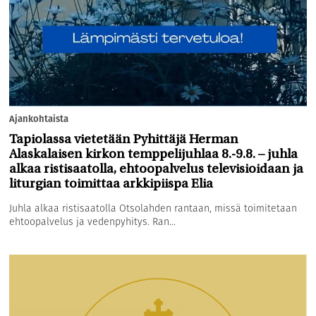
Ajankohtaista
Tapiolassa vietetään Pyhittäjä Herman
Alaskalaisen kirkon temppelijuhlaa 8.-9.8. – juhla
alkaa ristisaatolla, ehtoopalvelus televisioidaan ja
liturgian toimittaa arkkipiispa Elia
Juhla alkaa ristisaatolla Otsolahden rantaan, missä toimitetaan
ehtoopalvelus ja vedenpyhitys. Ran...