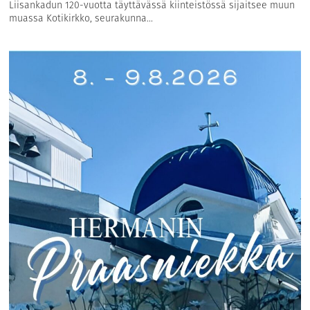
Liisankadun 120-vuotta täyttävässä kiinteistössä sijaitsee muun
muassa Kotikirkko, seurakunna...