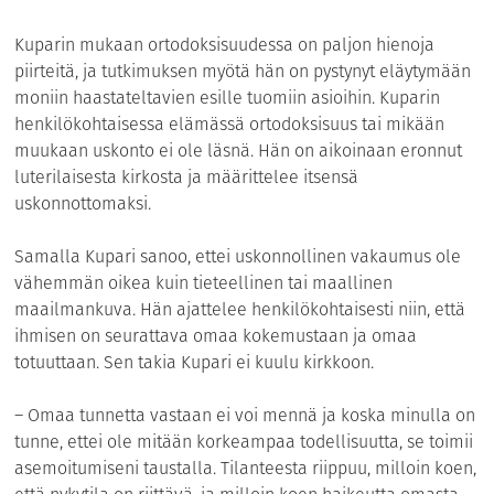
Kuparin mukaan ortodoksisuudessa on paljon hienoja
piirteitä, ja tutkimuksen myötä hän on pystynyt eläytymään
moniin haastateltavien esille tuomiin asioihin. Kuparin
henkilökohtaisessa elämässä ortodoksisuus tai mikään
muukaan uskonto ei ole läsnä. Hän on aikoinaan eronnut
luterilaisesta kirkosta ja määrittelee itsensä
uskonnottomaksi.
Samalla Kupari sanoo, ettei uskonnollinen vakaumus ole
vähemmän oikea kuin tieteellinen tai maallinen
maailmankuva. Hän ajattelee henkilökohtaisesti niin, että
ihmisen on seurattava omaa kokemustaan ja omaa
totuuttaan. Sen takia Kupari ei kuulu kirkkoon.
– Omaa tunnetta vastaan ei voi mennä ja koska minulla on
tunne, ettei ole mitään korkeampaa todellisuutta, se toimii
asemoitumiseni taustalla. Tilanteesta riippuu, milloin koen,