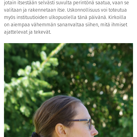
jotain itsestään selvästi suvulta perintönä saatua, vaan se
valitaan ja rakennetaan itse. Uskonnollisuus voi toteutua
myös instituutioiden ulkopuolella tänä päivänä. Kirkoilla
on aiempaa vähemmän sananvaltaa siihen, mitä ihmiset
ajattelevat ja tekevät.