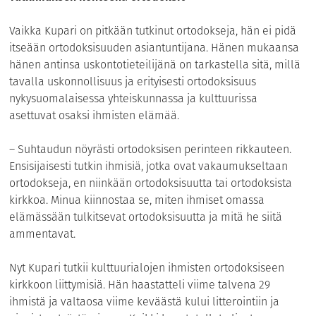
Vaikka Kupari on pitkään tutkinut ortodokseja, hän ei pidä
itseään ortodoksisuuden asiantuntijana. Hänen mukaansa
hänen antinsa uskontotieteilijänä on tarkastella sitä, millä
tavalla uskonnollisuus ja erityisesti ortodoksisuus
nykysuomalaisessa yhteiskunnassa ja kulttuurissa
asettuvat osaksi ihmisten elämää.
– Suhtaudun nöyrästi ortodoksisen perinteen rikkauteen.
Ensisijaisesti tutkin ihmisiä, jotka ovat vakaumukseltaan
ortodokseja, en niinkään ortodoksisuutta tai ortodoksista
kirkkoa. Minua kiinnostaa se, miten ihmiset omassa
elämässään tulkitsevat ortodoksisuutta ja mitä he siitä
ammentavat.
Nyt Kupari tutkii kulttuurialojen ihmisten ortodoksiseen
kirkkoon liittymisiä. Hän haastatteli viime talvena 29
ihmistä ja valtaosa viime keväästä kului litterointiin ja