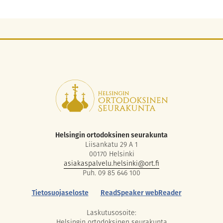
Helsingin ortodoksinen seurakunta
Liisankatu 29 A 1
00170 Helsinki
asiakaspalvelu.helsinki@ort.fi
Puh. 09 85 646 100
Tietosuojaseloste
ReadSpeaker webReader
Laskutusosoite:
Helsingin ortodoksinen seurakunta