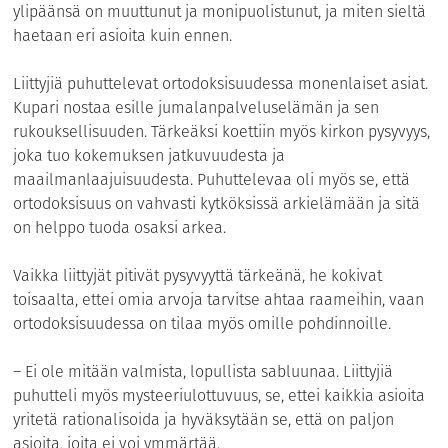
ylipäänsä on muuttunut ja monipuolistunut, ja miten sieltä
haetaan eri asioita kuin ennen.
Liittyjiä puhuttelevat ortodoksisuudessa monenlaiset asiat.
Kupari nostaa esille jumalanpalveluselämän ja sen
rukouksellisuuden. Tärkeäksi koettiin myös kirkon pysyvyys,
joka tuo kokemuksen jatkuvuudesta ja
maailmanlaajuisuudesta. Puhuttelevaa oli myös se, että
ortodoksisuus on vahvasti kytköksissä arkielämään ja sitä
on helppo tuoda osaksi arkea.
Vaikka liittyjät pitivät pysyvyyttä tärkeänä, he kokivat
toisaalta, ettei omia arvoja tarvitse ahtaa raameihin, vaan
ortodoksisuudessa on tilaa myös omille pohdinnoille.
– Ei ole mitään valmista, lopullista sabluunaa. Liittyjiä
puhutteli myös mysteeriulottuvuus, se, ettei kaikkia asioita
yritetä rationalisoida ja hyväksytään se, että on paljon
asioita, joita ei voi ymmärtää.