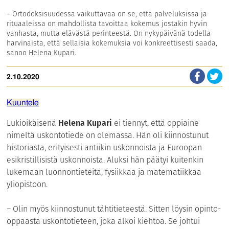
– Ortodoksisuudessa vaikuttavaa on se, että palveluksissa ja
rituaaleissa on mahdollista tavoittaa kokemus jostakin hyvin
vanhasta, mutta elävästä perinteestä. On nykypäivänä todella
harvinaista, että sellaisia kokemuksia voi konkreettisesti saada,
sanoo Helena Kupari.
2.10.2020
Kuuntele
Lukioikäisenä
Helena Kupari
ei tiennyt, että oppiaine
nimeltä uskontotiede on olemassa. Hän oli kiinnostunut
historiasta, erityisesti antiikin uskonnoista ja Euroopan
esikristillisistä uskonnoista. Aluksi hän päätyi kuitenkin
lukemaan luonnontieteitä, fysiikkaa ja matematiikkaa
yliopistoon.
– Olin myös kiinnostunut tähtitieteestä. Sitten löysin opinto-
oppaasta uskontotieteen, joka alkoi kiehtoa. Se johtui