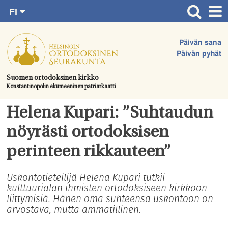
FI
Siirry
RU
Etusivu
SV
suoraan
Päivän sana
EN
Ajankohtaista
sisältöön.
Päivän pyhät
UA
Jumalanpalvelukset
Suomen ortodoksinen kirkko
Konstantinopolin ekumeeninen patriarkaatti
Juhlat & toimitukset
Kirkot
Helena Kupari: ”Suhtaudun
Apua & tukea
nöyrästi ortodoksisen
Tule mukaan
perinteen rikkauteen”
Hautausmaa
Uskontotieteilijä Helena Kupari tutkii
kulttuurialan ihmisten ortodoksiseen kirkkoon
Yhteystiedot
liittymisiä. Hänen oma suhteensa uskontoon on
arvostava, mutta ammatillinen.