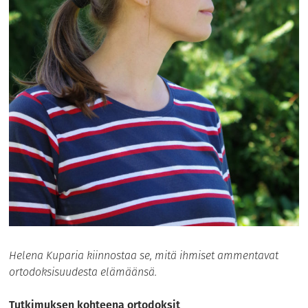
Helena Kuparia kiinnostaa se, mitä ihmiset ammentavat
ortodoksisuudesta elämäänsä.
Tutkimuksen kohteena ortodoksit