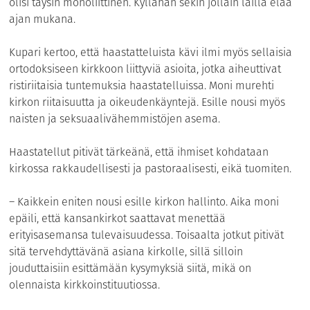
olisi täysin monoliittinen. Kyllähän sekin jollain lailla elää
ajan mukana.
Kupari kertoo, että haastatteluista kävi ilmi myös sellaisia
ortodoksiseen kirkkoon liittyviä asioita, jotka aiheuttivat
ristiriitaisia tuntemuksia haastatelluissa. Moni murehti
kirkon riitaisuutta ja oikeudenkäyntejä. Esille nousi myös
naisten ja seksuaalivähemmistöjen asema.
Haastatellut pitivät tärkeänä, että ihmiset kohdataan
kirkossa rakkaudellisesti ja pastoraalisesti, eikä tuomiten.
– Kaikkein eniten nousi esille kirkon hallinto. Aika moni
epäili, että kansankirkot saattavat menettää
erityisasemansa tulevaisuudessa. Toisaalta jotkut pitivät
sitä tervehdyttävänä asiana kirkolle, sillä silloin
jouduttaisiin esittämään kysymyksiä siitä, mikä on
olennaista kirkkoinstituutiossa.