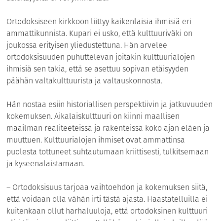
Ortodoksiseen kirkkoon liittyy kaikenlaisia ihmisiä eri
ammattikunnista. Kupari ei usko, että kulttuuriväki on
joukossa erityisen yliedustettuna. Hän arvelee
ortodoksisuuden puhuttelevan joitakin kulttuurialojen
ihmisiä sen takia, että se asettuu sopivan etäisyyden
päähän valtakulttuurista ja valtauskonnosta.
Hän nostaa esiin historiallisen perspektiivin ja jatkuvuuden
kokemuksen. Aikalaiskulttuuri on kiinni maallisen
maailman realiteeteissa ja rakenteissa koko ajan eläen ja
muuttuen. Kulttuurialojen ihmiset ovat ammattinsa
puolesta tottuneet suhtautumaan kriittisesti, tulkitsemaan
ja kyseenalaistamaan.
– Ortodoksisuus tarjoaa vaihtoehdon ja kokemuksen siitä,
että voidaan olla vähän irti tästä ajasta. Haastatelluilla ei
kuitenkaan ollut harhaluuloja, että ortodoksinen kulttuuri