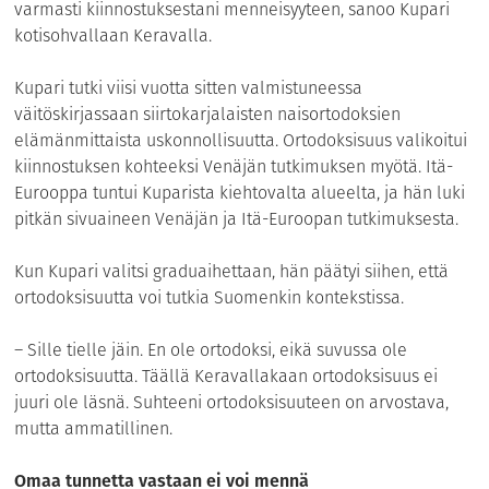
varmasti kiinnostuksestani menneisyyteen, sanoo Kupari
kotisohvallaan Keravalla.
Kupari tutki viisi vuotta sitten valmistuneessa
väitöskirjassaan siirtokarjalaisten naisortodoksien
elämänmittaista uskonnollisuutta. Ortodoksisuus valikoitui
kiinnostuksen kohteeksi Venäjän tutkimuksen myötä. Itä-
Eurooppa tuntui Kuparista kiehtovalta alueelta, ja hän luki
pitkän sivuaineen Venäjän ja Itä-Euroopan tutkimuksesta.
Kun Kupari valitsi graduaihettaan, hän päätyi siihen, että
ortodoksisuutta voi tutkia Suomenkin kontekstissa.
– Sille tielle jäin. En ole ortodoksi, eikä suvussa ole
ortodoksisuutta. Täällä Keravallakaan ortodoksisuus ei
juuri ole läsnä. Suhteeni ortodoksisuuteen on arvostava,
mutta ammatillinen.
Omaa tunnetta vastaan ei voi mennä