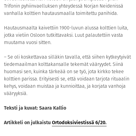
Trifonin pyhiinvaelluksen yhteydessä Norjan Neidenissä
vanhalla kolttien hautausmaalla toimitettu panihida.
Hautausmaalta kaivettiin 1900-luvun alussa kolttien luita,
jotka vietiin Osloon tutkittavaksi. Luut palautettiin vasta
muutama vuosi sitten.
– Se oli koskettavaa silläkin tavalla, että siihen kytkeytyivät
tiedemaailman kolttakansalle tekemät vääryydet. Siinä
huomasi sen, kuinka tärkeää on se työ, jota kirkko tekee
kolttien parissa. Erityisesti se, että voidaan tarjota rituaalin
kehys, voidaan muistaa ja kunnioittaa, ja korjata vanhoja
vääryyksiä.
Teksti ja kuvat: Saara Kallio
Artikkeli on julkaistu
Ortodoksiviestissä 6/20.