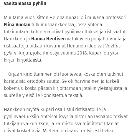
Vaeltamassa pyhiin
Muutama vuosi sitten Helena Kupari oli mukana professori
Elina Vuolan
tutkimushankkeessa, jossa yhtenä
tutkimuksen kohteena olivat pyhiinvaellukset ja ristisaatot.
Hankkeen ja
Hanna Hentisen
valokuvien pohjalta Vuola ja
ristisaattoja pitkään kuvannut Hentinen ideoivat
Vaellus
pyhiin
-kirjan, joka ilmestyi vuonna 2018. Kupari oli yksi
kirjan kirjoittajista.
– Kirjaan kirjoittaminen oli luontevaa, koska olen tutkinut
karjalaista ortodoksisuutta. Se oli harvinainen ja tärkeä
kokemus, koska pääsin kirjoittamaan jotakin yleistajuista ja
suurelle yleisölle kohdistettua tekstiä.
Hankkeen myötä Kupari osallistui ristisaatoille ja
pyhiinvaelluksiin. Yhteisöllisyys ja historian läsnäolo tekivät
tutkijaan vaikutuksen, ja kalmistoissa toimitetut litaniat
olivat koskettavia. Mieleen on jäänyt erityisesti Pyhän