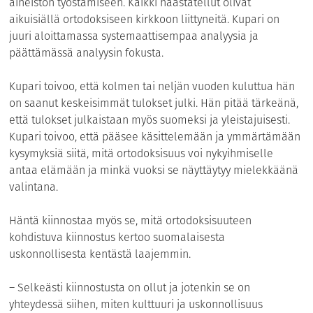
aineiston työstämiseen. Kaikki haastatellut olivat
aikuisiällä ortodoksiseen kirkkoon liittyneitä. Kupari on
juuri aloittamassa systemaattisempaa analyysia ja
päättämässä analyysin fokusta.
Kupari toivoo, että kolmen tai neljän vuoden kuluttua hän
on saanut keskeisimmät tulokset julki. Hän pitää tärkeänä,
että tulokset julkaistaan myös suomeksi ja yleistajuisesti.
Kupari toivoo, että pääsee käsittelemään ja ymmärtämään
kysymyksiä siitä, mitä ortodoksisuus voi nykyihmiselle
antaa elämään ja minkä vuoksi se näyttäytyy mielekkäänä
valintana.
Häntä kiinnostaa myös se, mitä ortodoksisuuteen
kohdistuva kiinnostus kertoo suomalaisesta
uskonnollisesta kentästä laajemmin.
– Selkeästi kiinnostusta on ollut ja jotenkin se on
yhteydessä siihen, miten kulttuuri ja uskonnollisuus