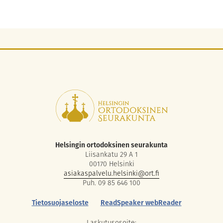
Helsingin ortodoksinen seurakunta
Liisankatu 29 A 1
00170 Helsinki
asiakaspalvelu.helsinki@ort.fi
Puh. 09 85 646 100
Tietosuojaseloste
ReadSpeaker webReader
Laskutusosoite: