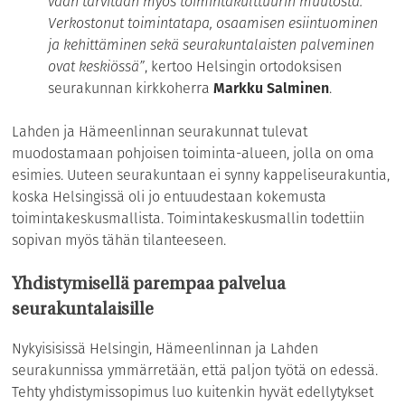
vaan tarvitaan myös toimintakulttuurin muutosta.
Verkostonut toimintatapa, osaamisen esiintuominen
ja kehittäminen sekä seurakuntalaisten palveminen
ovat keskiössä”
, kertoo Helsingin ortodoksisen
seurakunnan kirkkoherra
Markku Salminen
.
Lahden ja Hämeenlinnan seurakunnat tulevat
muodostamaan pohjoisen toiminta-alueen, jolla on oma
esimies. Uuteen seurakuntaan ei synny kappeliseurakuntia,
koska Helsingissä oli jo entuudestaan kokemusta
toimintakeskusmallista. Toimintakeskusmallin todettiin
sopivan myös tähän tilanteeseen.
Yhdistymisellä parempaa palvelua
seurakuntalaisille
Nykyisisissä Helsingin, Hämeenlinnan ja Lahden
seurakunnissa ymmärretään, että paljon työtä on edessä.
Tehty yhdistymissopimus luo kuitenkin hyvät edellytykset