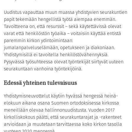
Uudistus vapauttaa muun muassa yhdistyvien seurakuntien
papit tekemään hengellistä työtä aiempaa enemmän.
Tavoitteena on, että resurssit – sekä käytettävissä olevat
varat että henkilöstön työaika – voitaisiin käyttää entistä
paremmin kirkon ydintoimintaan:
jumalanpalveluselämään, opetukseen ja diakoniaan.
Yhdistymisillä ei tavoitella henkilöstövähennyksiä.
Pysyvässä työsuhteessa olevat työntekijät siirtyvät uuteen
seurakuntaan vanhoina työntekijöinä.
Edessä yhteinen tulevaisuus
Yhdistymisneuvottelut käytiin hyvässä hengessä heinä-
elokuun aikana osana Suomen ortodoksisessa kirkossa
meneillään olevaa hallinnonuudistusta. Vuoden 2017
kirkolliskokous päätti, että seurakuntarajat ja -rakenteet
arvioidaan ja muutetaan tarvittaessa koko kirkon tasolla
vuoteen 2020 mennessä.