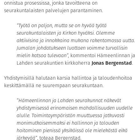
onnistua prosessissa, jonka tavoitteena on
seurakuntalaisten palvelujen parantaminen.
“Työtä on paljon, mutta se on hyvää työtä
seurakuntalaisten ja Kirkon hyväksi. Olemme
aktiivisina ja innokkaina mukana rakentamassa uutta.
Jumalan johdatukseen luottaen voimme turvallisin
mielin katsoa tulevaan”,
kommentoi Hämeenlinnan ja
Lahden seurakuntien kirkkoherra
Jonas Bergenstad
.
Yhdistymisillä halutaan karsia hallintoa ja taloudenhoitoa
keskittämällä ne suurempaan seurakuntaan.
”Hämeenlinnan ja Lahden seurakunnat näkevät
yhdistymisessä erinomaisen mahdollisuuden uudelle
alulle. Toimintaympäristön muuttuessa jatkuvasti
monimutkaisemmaksi ei hallinnon ja talouden
hoitaminen pienissä yksiköissä ole mielekästä eikä
järkevää”
, toteaa Bergenstad.