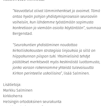
”Neuvottelut olivat lämminhenkiset ja avoimet. Tämä
antaa hyvän pohjan yhdistymisprosessin seuraaviin
vaiheisiin, kun lähdemme työstämään sopimusta
konkretiaan ja viemään asioita käytäntöön”
, summaa
Bergenstad.
“Seurakuntien yhdistäminen noudattaa
kirkolliskokousten strategisia linjauksia ja sillä on
hiippakunnan piispan tuki. Yksimielisinä tehdyt
päätökset merkitsevät myös keskinäistä luottamusta,
jonka varaan rakennamme yhteistä tulevaisuutta
Kirkon perinteelle uskollisina
”, lisää Salminen.
Lisätietoja:
Markku Salminen
kirkkoherra
Helsingin ortodoksinen seurakunta