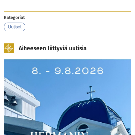
Kategoriat
Uutiset
Aiheeseen liittyviä uutisia