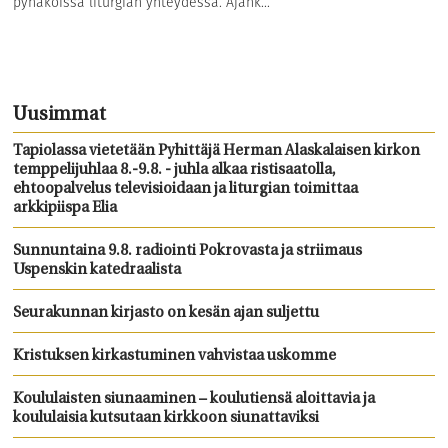
pyhäköissä liturgian yhteydessä. Ajank...
Uusimmat
Tapiolassa vietetään Pyhittäjä Herman Alaskalaisen kirkon
temppelijuhlaa 8.-9.8. - juhla alkaa ristisaatolla,
ehtoopalvelus televisioidaan ja liturgian toimittaa
arkkipiispa Elia
Sunnuntaina 9.8. radiointi Pokrovasta ja striimaus
Uspenskin katedraalista
Seurakunnan kirjasto on kesän ajan suljettu
Kristuksen kirkastuminen vahvistaa uskomme
Koululaisten siunaaminen – koulutiensä aloittavia ja
koululaisia kutsutaan kirkkoon siunattaviksi