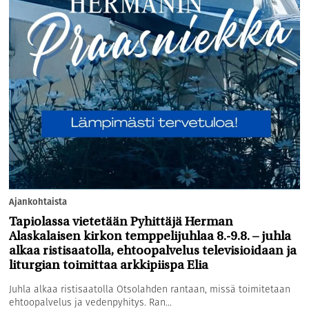
Ajankohtaista
Tapiolassa vietetään Pyhittäjä Herman
Alaskalaisen kirkon temppelijuhlaa 8.-9.8. – juhla
alkaa ristisaatolla, ehtoopalvelus televisioidaan ja
liturgian toimittaa arkkipiispa Elia
Juhla alkaa ristisaatolla Otsolahden rantaan, missä toimitetaan
ehtoopalvelus ja vedenpyhitys. Ran...