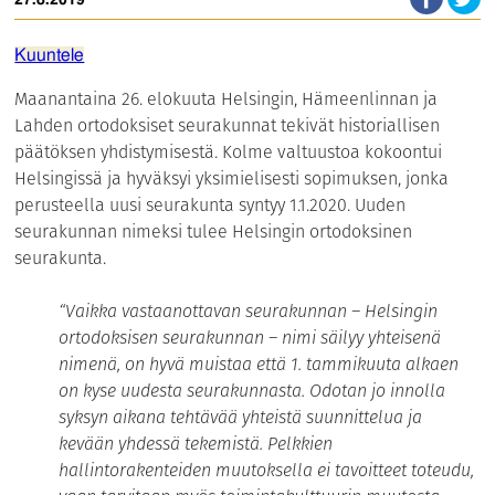
27.8.2019
Kuuntele
Maanantaina 26. elokuuta Helsingin, Hämeenlinnan ja
Lahden ortodoksiset seurakunnat tekivät historiallisen
päätöksen yhdistymisestä. Kolme valtuustoa kokoontui
Helsingissä ja hyväksyi yksimielisesti sopimuksen, jonka
perusteella uusi seurakunta syntyy 1.1.2020. Uuden
seurakunnan nimeksi tulee Helsingin ortodoksinen
seurakunta.
“Vaikka vastaanottavan seurakunnan – Helsingin
ortodoksisen seurakunnan – nimi säilyy yhteisenä
nimenä, on hyvä muistaa että 1. tammikuuta alkaen
on kyse uudesta seurakunnasta. Odotan jo innolla
syksyn aikana tehtävää yhteistä suunnittelua ja
kevään yhdessä tekemistä. Pelkkien
hallintorakenteiden muutoksella ei tavoitteet toteudu,