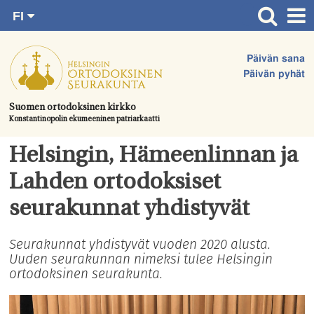
FI
Siirry
RU
Etusivu
SV
suoraan
Päivän sana
EN
Ajankohtaista
sisältöön.
Päivän pyhät
UA
Jumalanpalvelukset
Suomen ortodoksinen kirkko
Konstantinopolin ekumeeninen patriarkaatti
Juhlat & toimitukset
Kirkot
Helsingin, Hämeenlinnan ja
Apua & tukea
Lahden ortodoksiset
Tule mukaan
seurakunnat yhdistyvät
Hautausmaa
Seurakunnat yhdistyvät vuoden 2020 alusta.
Uuden seurakunnan nimeksi tulee Helsingin
Yhteystiedot
ortodoksinen seurakunta.