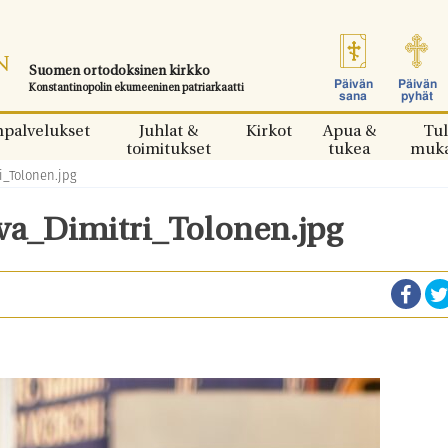
Suomen ortodoksinen kirkko
Päivän
Päivän
Konstantinopolin ekumeeninen patriarkaatti
sana
pyhät
npalvelukset
Juhlat &
Kirkot
Apua &
Tul
toimitukset
tukea
muk
i_Tolonen.jpg
a_Dimitri_Tolonen.jpg