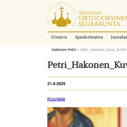
Siirry
suoraan
sisältöön.
Etusivu
Ajankohtaista
Jumala
Hakonen Petri
»
Petri_Hakonen_Kuva_Dimitr
Murupolku:
Petri_Hakonen_Kuv
21.8.2025
Kuuntele