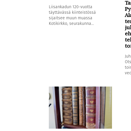
Ta
Liisankadun 120-vuotta
Py
täyttävässä kiinteistössä
Al
sijaitsee muun muassa
te
Kotikirkko, seurakunna...
ju
eh
te
to
Juh
Ots
toi
ved