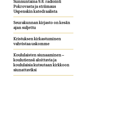
Sunnuntaina 9.8. radiointi
Pokrovasta ja striimaus
Uspenskin katedraalista
Seurakunnan kirjasto on kesän
ajan suljettu
Kristuksen kirkastuminen
vahvistaa uskomme
Koululaisten siunaaminen –
koulutiensä aloittavia ja
koululaisia kutsutaan kirkkoon
siunattaviksi