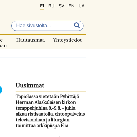
FI
RU
SV
EN
UA
e
Hautausmaa
Yhteystiedot
aan
Uusimmat
Tapiolassa vietetään Pyhittäjä
Herman Alaskalaisen kirkon
temppelijuhlaa 8.-9.8. - juhla
alkaa ristisaatolla, ehtoopalvelus
televisioidaan ja liturgian
toimittaa arkkipiispa Elia