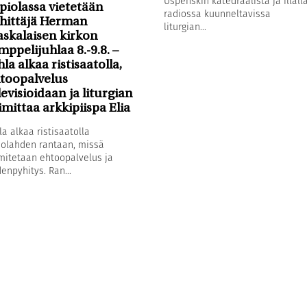
Uspenskin katedraalista ja illall
piolassa vietetään
radiossa kuunneltavissa
hittäjä Herman
liturgian...
askalaisen kirkon
mppelijuhlaa 8.-9.8. –
hla alkaa ristisaatolla,
toopalvelus
levisioidaan ja liturgian
imittaa arkkipiispa Elia
la alkaa ristisaatolla
olahden rantaan, missä
mitetaan ehtoopalvelus ja
enpyhitys. Ran...