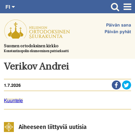
FI
Siirry
RU
Etusivu
SV
suoraan
Päivän sana
EN
Ajankohtaista
sisältöön.
Päivän pyhät
UA
Jumalanpalvelukset
Suomen ortodoksinen kirkko
Konstantinopolin ekumeeninen patriarkaatti
Juhlat & toimitukset
Kirkot
Verikov Andrei
Apua & tukea
1.7.2026
Tule mukaan
Hautausmaa
Kuuntele
Yhteystiedot
Aiheeseen liittyviä uutisia