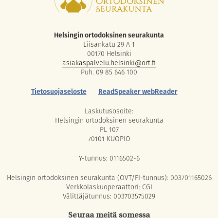
Helsingin ortodoksinen seurakunta
Liisankatu 29 A 1
00170 Helsinki
asiakaspalvelu.helsinki@ort.fi
Puh. 09 85 646 100
Tietosuojaseloste
ReadSpeaker webReader
Laskutusosoite:
Helsingin ortodoksinen seurakunta
PL 107
70101 KUOPIO
Y-tunnus: 0116502-6
Helsingin ortodoksinen seurakunta (OVT/FI-tunnus): 003701165026
Verkkolaskuoperaattori: CGI
Välittäjätunnus: 003703575029
Seuraa meitä somessa