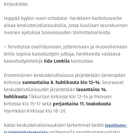
kirjauksista.
Hyppää kyytiin nuori ortodoksi -hankkeen kartoitusvaihe
alkaa keskustelutilaisuuksilla, jossa kuullaan seurakunnan
nuorien ajatuksia tulevaisuuden toimintamalleista.
– Tervetuloa osallistumaan, juttelemaan ja muovailemaan
teille sopivia kasvatustyön juttuja, hankkeesta vastaava
kasvatustyöntekijä
Iida Lonkila
kannustaa.
Ensimmäinen keskustelutilaisuus järjestetään Järvenpään
kirkossa
sunnuntaina 8. huhtikuuta klo 12­­–14
. Seuraavat
keskustelutilaisuudet järjestetään
lauantaina 14.
huhtikuuta
Tikkurilan kirkossa klo 12­–14 ja Porvoon
kirkossa klo 15–17 sekä
perjantaina 11. toukokuuta
Hyvinkään kirkossa klo 18­–20.
Katso keskustelutilaisuuksien tarkemmat tiedot
tapahtuma-
valitsemalla tapahtumamuodoksi
ja toimintakalenterista