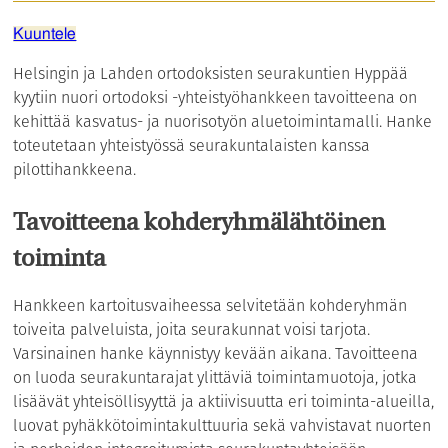
Kuuntele
Helsingin ja Lahden ortodoksisten seurakuntien Hyppää
kyytiin nuori ortodoksi -yhteistyöhankkeen tavoitteena on
kehittää kasvatus- ja nuorisotyön aluetoimintamalli. Hanke
toteutetaan yhteistyössä seurakuntalaisten kanssa
pilottihankkeena.
Tavoitteena kohderyhmälähtöinen
toiminta
Hankkeen kartoitusvaiheessa selvitetään kohderyhmän
toiveita palveluista, joita seurakunnat voisi tarjota.
Varsinainen hanke käynnistyy kevään aikana. Tavoitteena
on luoda seurakuntarajat ylittäviä toimintamuotoja, jotka
lisäävät yhteisöllisyyttä ja aktiivisuutta eri toiminta-alueilla,
luovat pyhäkkötoimintakulttuuria sekä vahvistavat nuorten