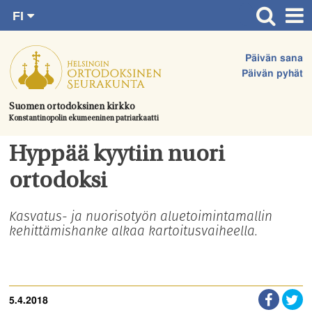
FI
Siirry
RU
Etusivu
SV
suoraan
Päivän sana
EN
Ajankohtaista
sisältöön.
Päivän pyhät
UA
Jumalanpalvelukset
Suomen ortodoksinen kirkko
Konstantinopolin ekumeeninen patriarkaatti
Juhlat & toimitukset
Kirkot
Hyppää kyytiin nuori
Apua & tukea
ortodoksi
Tule mukaan
Kasvatus- ja nuorisotyön aluetoimintamallin
kehittämishanke alkaa kartoitusvaiheella.
Hautausmaa
Yhteystiedot
5.4.2018