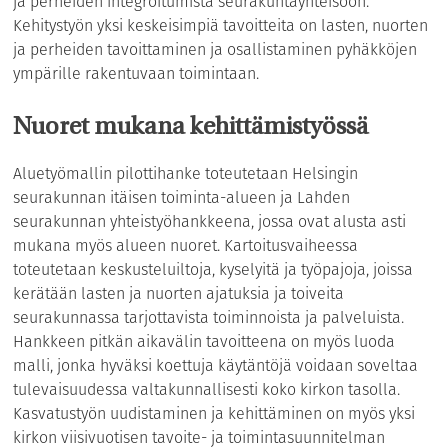
ja perheiden integroitumista seurakuntayhteisöön.
Kehitystyön yksi keskeisimpiä tavoitteita on lasten, nuorten
ja perheiden tavoittaminen ja osallistaminen pyhäkköjen
ympärille rakentuvaan toimintaan.
Nuoret mukana kehittämistyössä
Aluetyömallin pilottihanke toteutetaan Helsingin
seurakunnan itäisen toiminta-alueen ja Lahden
seurakunnan yhteistyöhankkeena, jossa ovat alusta asti
mukana myös alueen nuoret. Kartoitusvaiheessa
toteutetaan keskusteluiltoja, kyselyitä ja työpajoja, joissa
kerätään lasten ja nuorten ajatuksia ja toiveita
seurakunnassa tarjottavista toiminnoista ja palveluista.
Hankkeen pitkän aikavälin tavoitteena on myös luoda
malli, jonka hyväksi koettuja käytäntöjä voidaan soveltaa
tulevaisuudessa valtakunnallisesti koko kirkon tasolla.
Kasvatustyön uudistaminen ja kehittäminen on myös yksi
kirkon viisivuotisen tavoite- ja toimintasuunnitelman