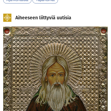
Aiheeseen liittyviä uutisia