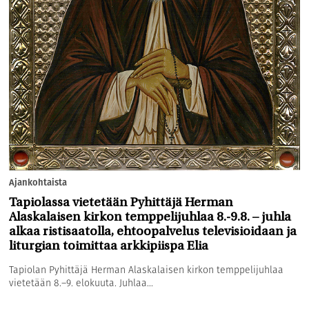
Ajankohtaista
Tapiolassa vietetään Pyhittäjä Herman
Alaskalaisen kirkon temppelijuhlaa 8.-9.8. – juhla
alkaa ristisaatolla, ehtoopalvelus televisioidaan ja
liturgian toimittaa arkkipiispa Elia
Tapiolan Pyhittäjä Herman Alaskalaisen kirkon temppelijuhlaa
vietetään 8.–9. elokuuta. Juhlaa...