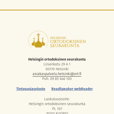
Helsingin ortodoksinen seurakunta
Liisankatu 29 A 1
00170 Helsinki
asiakaspalvelu.helsinki@ort.fi
Puh. 09 85 646 100
Tietosuojaseloste
ReadSpeaker webReader
Laskutusosoite:
Helsingin ortodoksinen seurakunta
PL 107
70101 KUOPIO