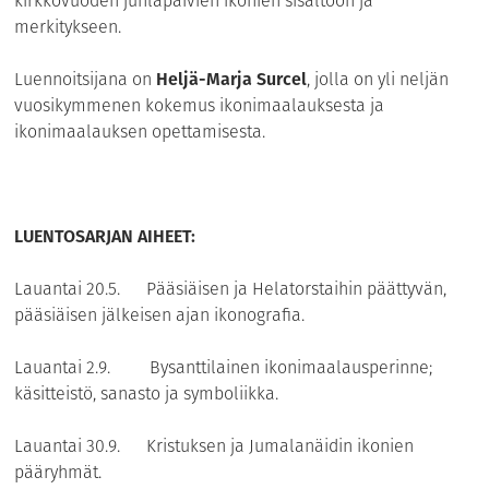
kirkkovuoden juhlapäivien ikonien sisältöön ja
merkitykseen.
Luennoitsijana on
Heljä-Marja Surcel
, jolla on yli neljän
vuosikymmenen kokemus ikonimaalauksesta ja
ikonimaalauksen opettamisesta.
LUENTOSARJAN AIHEET:
Lauantai 20.5.
Pääsiäisen ja Helatorstaihin päättyvän,
pääsiäisen jälkeisen ajan ikonografia.
Lauantai 2.9.
Bysanttilainen ikonimaalausperinne;
käsitteistö, sanasto ja symboliikka.
Lauantai 30.9.
Kristuksen ja Jumalanäidin ikonien
pääryhmät.