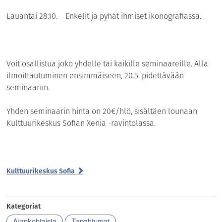
Lauantai 28.10.
Enkelit ja pyhät ihmiset ikonografiassa.
Voit osallistua joko yhdelle tai kaikille seminaareille. Alla
ilmoittautuminen
ensimmäiseen, 20.5. pidettävään
seminaariin
.
Yhden seminaarin hinta on 20€/hlö, sisältäen lounaan
Kulttuurikeskus Sofian Xenia
-ravintolassa.
Kulttuurikeskus Sofia
Kategoriat
Ajankohtaista
Tapahtumat