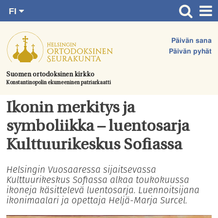
FI
Siirry
RU
Etusivu
SV
suoraan
Päivän sana
EN
Ajankohtaista
sisältöön.
Päivän pyhät
UA
Jumalanpalvelukset
Suomen ortodoksinen kirkko
Konstantinopolin ekumeeninen patriarkaatti
Juhlat & toimitukset
Kirkot
Ikonin merkitys ja
Apua & tukea
symboliikka – luentosarja
Tule mukaan
Kulttuurikeskus Sofiassa
Hautausmaa
Helsingin Vuosaaressa sijaitsevassa
Kulttuurikeskus Sofiassa alkaa toukokuussa
Yhteystiedot
ikoneja käsittelevä luentosarja. Luennoitsijana
ikonimaalari ja opettaja Heljä-Marja Surcel.