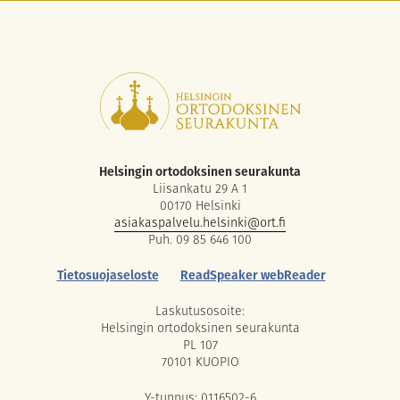
Helsingin ortodoksinen seurakunta
Liisankatu 29 A 1
00170 Helsinki
asiakaspalvelu.helsinki@ort.fi
Puh. 09 85 646 100
Tietosuojaseloste
ReadSpeaker webReader
Laskutusosoite:
Helsingin ortodoksinen seurakunta
PL 107
70101 KUOPIO
Y-tunnus: 0116502-6