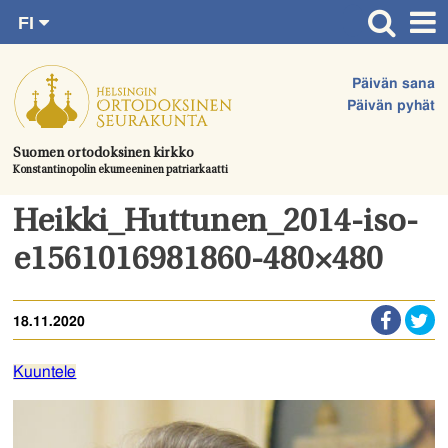
FI
Siirry
RU
Etusivu
SV
suoraan
Päivän sana
EN
Ajankohtaista
sisältöön.
Päivän pyhät
UA
Jumalanpalvelukset
Suomen ortodoksinen kirkko
Konstantinopolin ekumeeninen patriarkaatti
Juhlat & toimitukset
Kirkot
Heikki_Huttunen_2014-iso-
Apua & tukea
e1561016981860-480×480
Tule mukaan
18.11.2020
Hautausmaa
Yhteystiedot
Kuuntele