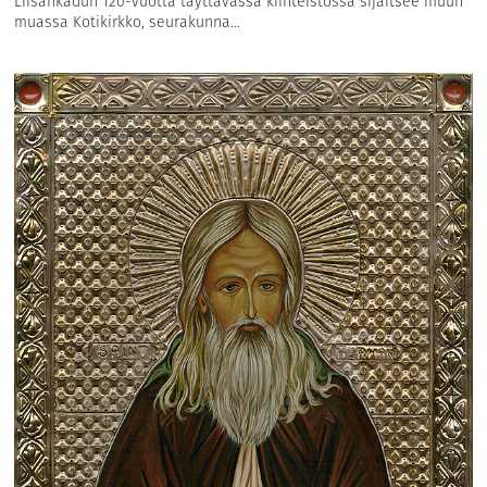
Liisankadun 120-vuotta täyttävässä kiinteistössä sijaitsee muun
muassa Kotikirkko, seurakunna...