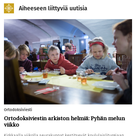
Aiheeseen liittyviä uutisia
Ortodoksiviesti
Ortodoksiviestin arkiston helmiä: Pyhän melun
viikko
Kirkkaalla viikolla seurakunnat kestitsevät koululaisliturgiaan