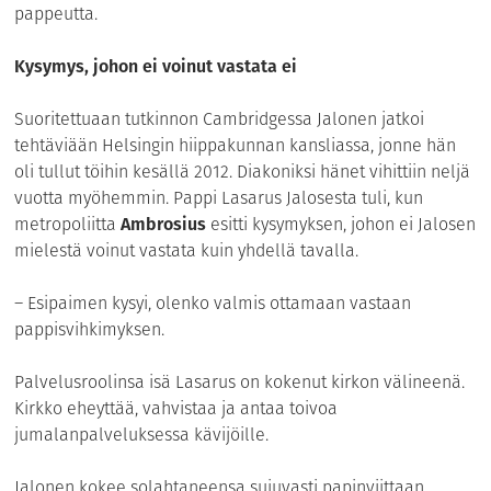
pappeutta.
Kysymys, johon ei voinut vastata ei
Suoritettuaan tutkinnon Cambridgessa Jalonen jatkoi
tehtäviään Helsingin hiippakunnan kansliassa, jonne hän
oli tullut töihin kesällä 2012. Diakoniksi hänet vihittiin neljä
vuotta myöhemmin. Pappi Lasarus Jalosesta tuli, kun
metropoliitta
Ambrosius
esitti kysymyksen, johon ei Jalosen
mielestä voinut vastata kuin yhdellä tavalla.
– Esipaimen kysyi, olenko valmis ottamaan vastaan
pappisvihkimyksen.
Palvelusroolinsa isä Lasarus on kokenut kirkon välineenä.
Kirkko eheyttää, vahvistaa ja antaa toivoa
jumalanpalveluksessa kävijöille.
Jalonen kokee solahtaneensa sujuvasti papinviittaan.