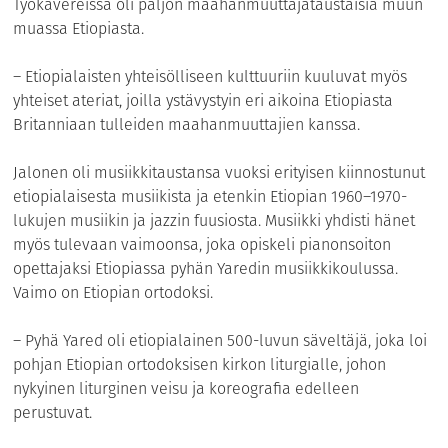
Työkavereissa oli paljon maahanmuuttajataustaisia muun
muassa Etiopiasta.
– Etiopialaisten yhteisölliseen kulttuuriin kuuluvat myös
yhteiset ateriat, joilla ystävystyin eri aikoina Etiopiasta
Britanniaan tulleiden maahanmuuttajien kanssa.
Jalonen oli musiikkitaustansa vuoksi erityisen kiinnostunut
etiopialaisesta musiikista ja etenkin Etiopian 1960–1970-
lukujen musiikin ja jazzin fuusiosta. Musiikki yhdisti hänet
myös tulevaan vaimoonsa, joka opiskeli pianonsoiton
opettajaksi Etiopiassa pyhän Yaredin musiikkikoulussa.
Vaimo on Etiopian ortodoksi.
– Pyhä Yared oli etiopialainen 500-luvun säveltäjä, joka loi
pohjan Etiopian ortodoksisen kirkon liturgialle, johon
nykyinen liturginen veisu ja koreografia edelleen
perustuvat.