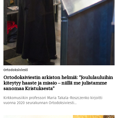
Ortodoksiviesti
Ortodoksiviestin arkiston helmiä: ”Joululauluihin
kiteytyy haaste ja missio – niillä me julistamme
sanomaa Kristuksesta”
Kirkkomusiikin professori Maria Takala-Roszczenko kirjoitti
vuonna 2020 seurakunnan Ortodoksiviesti...