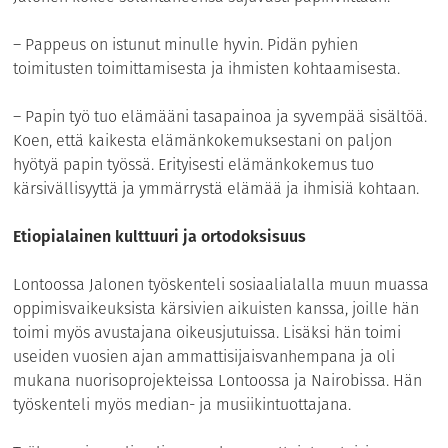
– Pappeus on istunut minulle hyvin. Pidän pyhien
toimitusten toimittamisesta ja ihmisten kohtaamisesta.
– Papin työ tuo elämääni tasapainoa ja syvempää sisältöä.
Koen, että kaikesta elämänkokemuksestani on paljon
hyötyä papin työssä. Erityisesti elämänkokemus tuo
kärsivällisyyttä ja ymmärrystä elämää ja ihmisiä kohtaan.
Etiopialainen kulttuuri ja ortodoksisuus
Lontoossa Jalonen työskenteli sosiaali­alalla muun muassa
oppimisvaikeuksista kärsivien aikuisten kanssa, joille hän
toimi myös avustajana oikeusjutuissa. Lisäksi hän toimi
useiden vuosien ajan ammattisijaisvanhempana ja oli
mukana nuorisoprojekteissa Lontoossa ja Nairobissa. Hän
työskenteli myös median- ja musiikintuottajana.