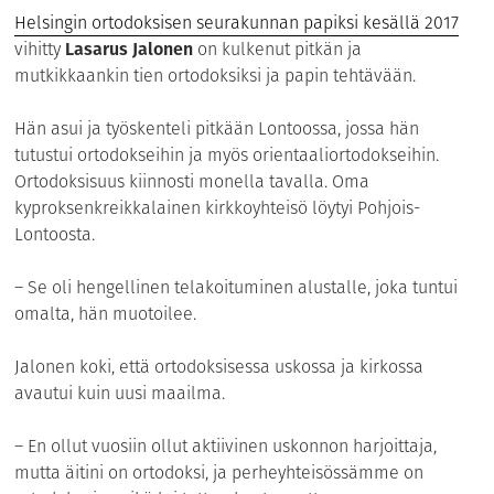
Helsingin ortodoksisen seurakunnan papiksi kesällä 2017
vihitty
Lasarus Jalonen
on kulkenut pitkän ja
mutkikkaankin tien ortodoksiksi ja papin tehtävään.
Hän asui ja työskenteli pitkään Lontoossa, jossa hän
tutustui ortodokseihin ja myös orientaaliortodokseihin.
Ortodoksisuus kiinnosti monella tavalla. Oma
kyproksenkreikkalainen kirkkoyhteisö löytyi Pohjois-
Lontoosta.
– Se oli hengellinen telakoituminen alustalle, joka tuntui
omalta, hän muotoilee.
Jalonen koki, että ortodoksisessa uskossa ja kirkossa
avautui kuin uusi maailma.
– En ollut vuosiin ollut aktiivinen uskonnon harjoittaja,
mutta äitini on ortodoksi, ja perheyhteisössämme on