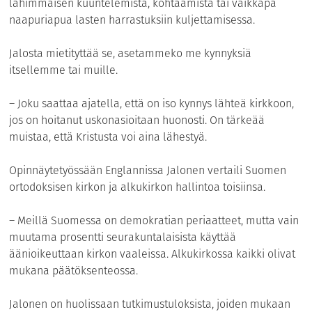
lähimmäisen kuuntelemista, kohtaamista tai vaikkapa
naapuriapua lasten harrastuksiin kuljettamisessa.
Jalosta mietityttää se, asetammeko me kynnyksiä
itsellemme tai muille.
– Joku saattaa ajatella, että on iso kynnys lähteä kirkkoon,
jos on hoitanut uskonasioitaan huonosti. On tärkeää
muistaa, että Kristusta voi aina lähestyä.
Opinnäytetyössään Englannissa Jalonen vertaili Suomen
ortodoksisen kirkon ja alkukirkon hallintoa toisiinsa.
– Meillä Suomessa on demokratian periaatteet, mutta vain
muutama prosentti seurakuntalaisista käyttää
äänioikeuttaan kirkon vaaleissa. Alkukirkossa kaikki olivat
mukana päätöksenteossa.
Jalonen on huolissaan tutkimustuloksista, joiden mukaan