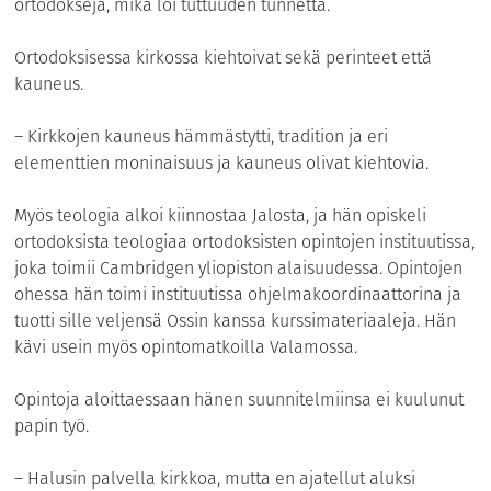
ortodokseja, mikä loi tuttuuden tunnetta.
Ortodoksisessa kirkossa kiehtoivat sekä perinteet että
kauneus.
– Kirkkojen kauneus hämmästytti, tradition ja eri
elementtien moninaisuus ja kauneus olivat kiehtovia.
Myös teologia alkoi kiinnostaa Jalosta, ja hän opiskeli
ortodoksista teologiaa ortodoksisten opintojen instituutissa,
joka toimii Cambridgen yliopiston alaisuudessa. Opintojen
ohessa hän toimi instituutissa ohjelmakoordinaattorina ja
tuotti sille veljensä Ossin kanssa kurssimate­riaaleja. Hän
kävi usein myös opintomatkoilla Valamossa.
Opintoja aloittaessaan hänen suunnitelmiinsa ei kuulunut
papin työ.
– Halusin palvella kirkkoa, mutta en ajatellut aluksi