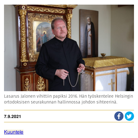
Lasarus Jalonen vihittiin papiksi 2016. Hän työskentelee Helsingin
ortodoksisen seurakunnan hallinnossa johdon sihteerinä.
7.9.2021
Kuuntele