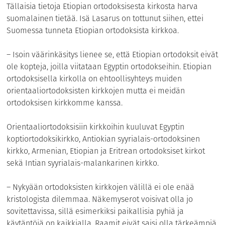
Tällaisia tietoja Etiopian ortodoksisesta kirkosta harva
suomalainen tietää. Isä Lasarus on tottunut siihen, ettei
Suomessa tunneta Etiopian ortodoksista kirkkoa.
– Isoin väärinkäsitys lienee se, että Etiopian ortodoksit eivät
ole kopteja, joilla viitataan Egyptin ortodokseihin. Etiopian
ortodoksisella kirkolla on ehtoollisyhteys muiden
orientaaliortodoksisten kirkkojen mutta ei meidän
ortodoksisen kirkkomme kanssa.
Orientaaliortodoksisiin kirkkoihin kuuluvat Egyptin
koptiortodoksikirkko, Antiokian syyrialais-ortodoksinen
kirkko, Armenian, Etiopian ja Eritrean ortodoksiset kirkot
sekä Intian syyrialais-malankarinen kirkko.
– Nykyään ortodoksisten kirkkojen välillä ei ole enää
kristologista dilemmaa. Näkemyserot voisivat olla jo
sovitettavissa, sillä esimerkiksi paikallisia pyhiä ja
käytäntöjä on kaikkialla. Raamit eivät saisi olla tärkeämpiä