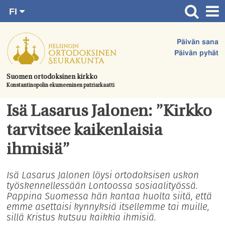
FI
Siirry
RU
Etusivu
SV
suoraan
Päivän sana
EN
Ajankohtaista
sisältöön.
Päivän pyhät
UA
Jumalanpalvelukset
Suomen ortodoksinen kirkko
Konstantinopolin ekumeeninen patriarkaatti
Juhlat & toimitukset
Kirkot
Isä Lasarus Jalonen: ”Kirkko
Apua & tukea
tarvitsee kaikenlaisia
Tule mukaan
ihmisiä”
Hautausmaa
Isä Lasarus Jalonen löysi ortodoksisen uskon
työskennellessään Lontoossa sosiaalityössä.
Yhteystiedot
Pappina Suomessa hän kantaa huolta siitä, että
emme asettaisi kynnyksiä itsellemme tai muille,
sillä Kristus kutsuu kaikkia ihmisiä.